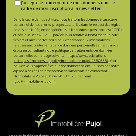
J'accepte le traitement de mes données dans le
cadre de mon inscription à la newsletter
Dans le cadre de nos activités, nous traitons les données à caractère
personnel de nos clients, prospects, salariés, dans le respect des règles
posées par le Règlement général sur les données personnelles (RGPD)
et par la loi n°78-17 du 6 janvier 1978 relative à l'informatique, aux
fichiers et aux libertés. Vous pouvez accéder aux informations
relatives aux traitements de vos données personnelles ainsi qu'à vos
droits en consultant notre politique de traitements des données
personnelles sur la page suivante :
https://www.declarations-
juridiques.fr/processing-policy/immobiliere-pujol_056808868
. Vous
pouvez vous opposer à ce que vos données soient utilisées par notre
agence à des fins de prospection commerciale en contactant
l'Immobilière Pujol au
07 62 20 33 13
ou par mail :
rgpd@immobiliere-pujol.fr
Agence indépendante à Marseille depuis 2002. Vente | Location |