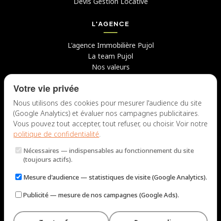
Devis Gestion Locative
L'AGENCE
L'agence Immobilière Pujol
La team Pujol
Nos valeurs
Avis clients
Votre vie privée
Conseils
Candidater chez nous
Nous utilisons des cookies pour mesurer l'audience du site
(Google Analytics) et évaluer nos campagnes publicitaires.
NOUS CONTACTER
Vous pouvez tout accepter, tout refuser, ou choisir. Voir notre
politique de confidentialité
.
7 rue du Docteur Fiolle, 13006 Marseille
Nécessaires
— indispensables au fonctionnement du site
Lun – Jeu : 9h – 12h / 14h – 18h
(toujours actifs).
Ven : 9h – 12h / 14h – 17h
Mesure d'audience
— statistiques de visite (Google Analytics).
NOUS ÉCRIRE
Publicité
— mesure de nos campagnes (Google Ads).