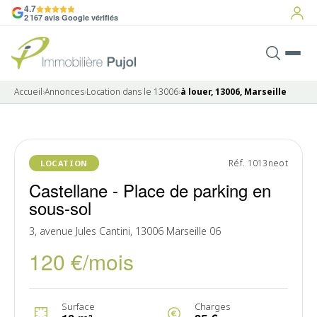
4.7
2 167 avis Google vérifiés
Accueil
›
Annonces
›
Location dans le 13006
›
à louer, 13006, Marseille
Réf. 1013neot
LOCATION
Castellane - Place de parking en
sous-sol
3, avenue Jules Cantini, 13006 Marseille 06
120 €/mois
Surface
Charges