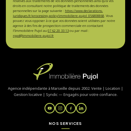
relatives aux traitements de vos données personnelles ainsi qu'à vos
droits en consultant notre politique de traitements des données
personnelles sur la page suivante :
https://www.declarations-
juridiques.fr/processing-policy/immobiliere-pujol_056808868
. Vous
pouvez vous opposer à ce que vos données soient utilisées par notre
agence à des fins de prospection commerciale en contactant
l'Immobilière Pujol au
07 62 20 33 13
ou par mail :
rgpd@immobiliere-pujol.fr
Agence indépendante à Marseille depuis 2002. Vente | Location |
Gestion locative | Syndic — Engagés pour votre confiance.
NOS SERVICES