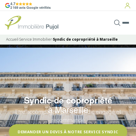
4.7
2 169 avis Google vérifiés
Accueil
›
Service Immobilier
›
Syndic de copropriété à Marseille
Syndic de copropriété
à Marseille
Etre accompagné par un syndic engagé et
recommandé
DEMANDER UN DEVIS À NOTRE SERVICE SYNDIC