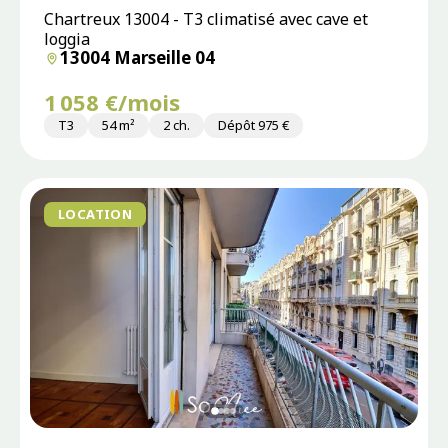
Chartreux 13004 - T3 climatisé avec cave et
loggia
13004 Marseille 04
1 058 €/mois
T3
54 m²
2 ch.
Dépôt 975 €
LOCATION