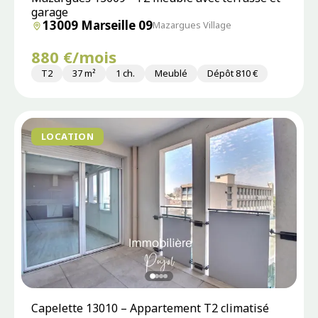
garage
13009 Marseille 09
Mazargues Village
880 €/mois
T2
37 m²
1 ch.
Meublé
Dépôt 810 €
LOCATION
Capelette 13010 – Appartement T2 climatisé