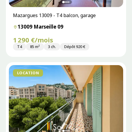
Mazargues 13009 - T4 balcon, garage
13009 Marseille 09
1 290 €/mois
T4
85 m²
3 ch.
Dépôt 920 €
LOCATION