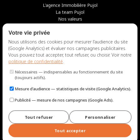
L'agence Immobilière Pujol
La team Pujol
Nos valeurs
Avis clients
Votre vie privée
Conseils
Candidater chez nous
Nous utilisons des cookies pour mesurer l'audience du site
(Google Analytics) et évaluer nos campagnes publicitaires.
NOUS CONTACTER
Vous pouvez tout accepter, tout refuser, ou choisir. Voir notre
politique de confidentialité
.
7 rue du Docteur Fiolle, 13006 Marseille
Nécessaires
— indispensables au fonctionnement du site
Lun – Jeu : 9h – 12h / 14h – 18h
(toujours actifs).
Ven : 9h – 12h / 14h – 17h
Mesure d'audience
— statistiques de visite (Google Analytics).
NOUS ÉCRIRE
Publicité
— mesure de nos campagnes (Google Ads).
Tout refuser
Personnaliser
© 2026 Immobilière Pujol — Marseille. Tous droits réservés.
Mentions légales et tarifs
Politique de confidentialité
Plan du site
Tout accepter
Gérer les cookies
Conçu par
Perel Web Studio