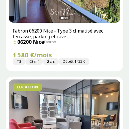
Fabron 06200 Nice - Type 3 climatisé avec
terrasse, parking et cave
06200 Nice
Fabron
1 580 €/mois
T3
63 m²
2 ch.
Dépôt 1455 €
LOCATION