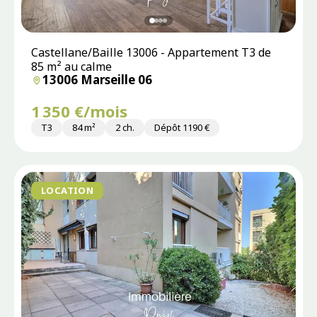
Castellane/Baille 13006 - Appartement T3 de
85 m² au calme
13006 Marseille 06
1 350 €/mois
T3
84 m²
2 ch.
Dépôt 1190 €
LOCATION