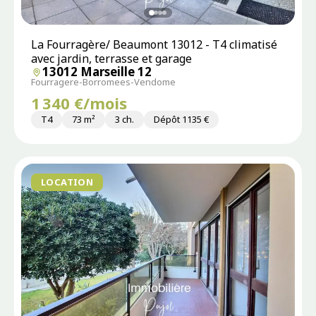
La Fourragère/ Beaumont 13012 - T4 climatisé
avec jardin, terrasse et garage
13012 Marseille 12
Fourragere-Borromees-Vendome
1 340 €/mois
T4
73 m²
3 ch.
Dépôt 1135 €
LOCATION