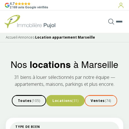
4.7
2 169 avis Google vérifiés
Accueil
›
Annonces
›
Location appartement Marseille
Nos
à Marseille
locations
31 biens à louer sélectionnés par notre équipe —
appartements, maisons, parkings et plus encore.
Toutes
(105)
Locations
(31)
Ventes
(74)
TYPE DE BIEN