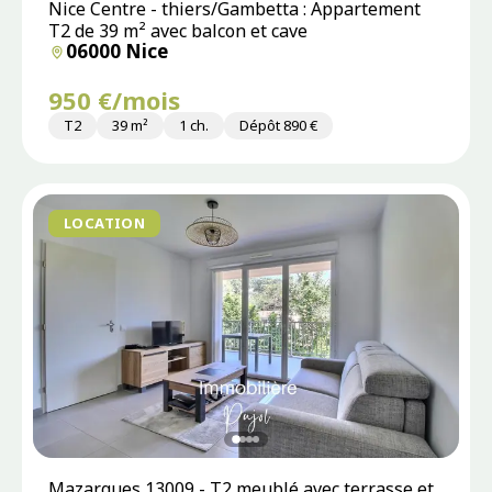
Nice Centre - thiers/Gambetta : Appartement
T2 de 39 m² avec balcon et cave
06000 Nice
950 €/mois
T2
39 m²
1 ch.
Dépôt 890 €
LOCATION
Mazargues 13009 - T2 meublé avec terrasse et