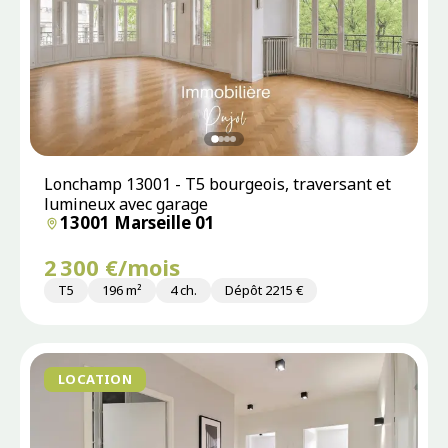
Lonchamp 13001 - T5 bourgeois, traversant et
lumineux avec garage
13001 Marseille 01
2 300 €/mois
T5
196 m²
4 ch.
Dépôt 2215 €
LOCATION