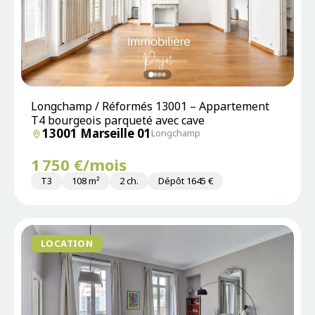
Longchamp / Réformés 13001 – Appartement
T4 bourgeois parqueté avec cave
13001 Marseille 01
Longchamp
1 750 €/mois
T3
108 m²
2 ch.
Dépôt 1645 €
LOCATION