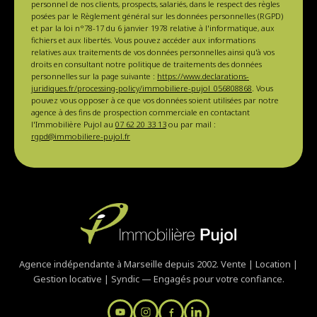
personnel de nos clients, prospects, salariés, dans le respect des règles
posées par le Règlement général sur les données personnelles (RGPD)
et par la loi n°78-17 du 6 janvier 1978 relative à l'informatique, aux
fichiers et aux libertés. Vous pouvez accéder aux informations
relatives aux traitements de vos données personnelles ainsi qu'à vos
droits en consultant notre politique de traitements des données
personnelles sur la page suivante :
https://www.declarations-
juridiques.fr/processing-policy/immobiliere-pujol_056808868
. Vous
pouvez vous opposer à ce que vos données soient utilisées par notre
agence à des fins de prospection commerciale en contactant
l'Immobilière Pujol au
07 62 20 33 13
ou par mail :
rgpd@immobiliere-pujol.fr
Agence indépendante à Marseille depuis 2002. Vente | Location |
Gestion locative | Syndic — Engagés pour votre confiance.