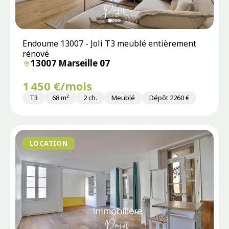
Endoume 13007 - Joli T3 meublé entièrement
rénové
13007 Marseille 07
1 450 €/mois
T3
68 m²
2 ch.
Meublé
Dépôt 2260 €
LOCATION