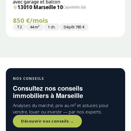
avec garage et balcon
13010 Marseille 10
Capelette (la)
850 €/mois
T2
44 m²
1 ch.
Dépôt 785 €
NOS CONSEILS
Consultez nos conseils
immobiliers à Marseille
Analyses du marché, prix au m² et astuces pour
vendre, louer ou investir — par nos experts.
Découvrir nos conseils →