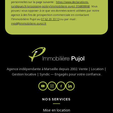
personnelles sur la page suivante :
https://www.declarations-
juridiques.fr/processing-policy/immobiliere-pujol_056808868
. Vous
pouvez vous opposer à ce que vos données soient utilisées par notre
agence à des fins de prospection commerciale en contactant
l'Immobilière Pujol au
07 62 20 33 13
ou par mail :
rgpd@immobiliere-pujol.fr
Agence indépendante à Marseille depuis 2002. Vente | Location |
Gestion locative | Syndic — Engagés pour votre confiance.
NOS SERVICES
Mise en location