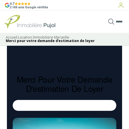
4.7
2 169 avis Google vérifiés
Accueil
›
Location Immobiliere Marseille
›
Merci pour votre demande d’estimation de loyer
Merci Pour Votre Demande
D'estimation De Loyer