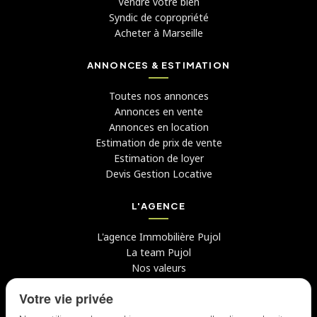
Vendre votre bien
Syndic de copropriété
Acheter à Marseille
ANNONCES & ESTIMATION
Toutes nos annonces
Annonces en vente
Annonces en location
Estimation de prix de vente
Estimation de loyer
Devis Gestion Locative
L'AGENCE
L'agence Immobilière Pujol
La team Pujol
Nos valeurs
Avis clients
Votre vie privée
Conseils
Candidater chez nous