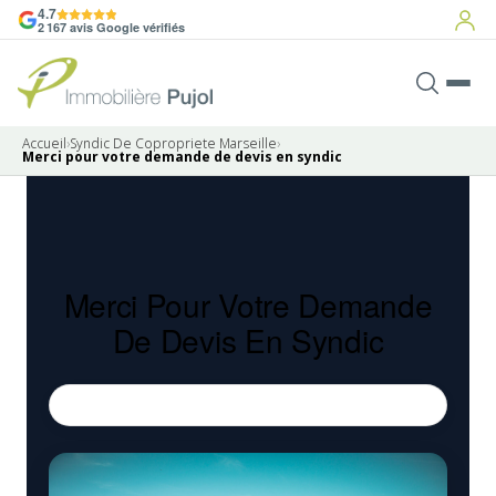
4.7
2 167 avis Google vérifiés
Accueil
›
Syndic De Copropriete Marseille
›
Merci pour votre demande de devis en syndic
Merci Pour Votre Demande
De Devis En Syndic