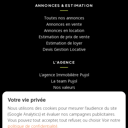
ANNONCES & ESTIMATION
Toutes nos annonces
Annonces en vente
Annonces en location
Estimation de prix de vente
Estimation de loyer
Devis Gestion Locative
L'AGENCE
L'agence Immobilière Pujol
La team Pujol
Nos valeurs
Avis clients
Votre vie privée
Conseils
Candidater chez nous
Nous utilisons des cookies pour mesurer l'audience du site
(Google Analytics) et évaluer nos campagnes publicitaires.
NOUS CONTACTER
Vous pouvez tout accepter, tout refuser, ou choisir. Voir notre
politique de confidentialité
.