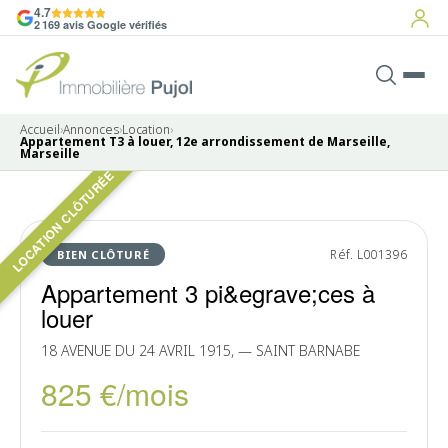
4.7
2 169 avis Google vérifiés
Accueil
›
Annonces
›
Location
›
Appartement T3 à louer, 12e arrondissement de Marseille,
Marseille
LOCATION CLÔTURÉE
Pas de photo disponible
LOUÉ
Réf. L001396
BIEN CLÔTURÉ
Appartement 3 pi&egrave;ces à
louer
18 AVENUE DU 24 AVRIL 1915, — SAINT BARNABE
825 €/mois