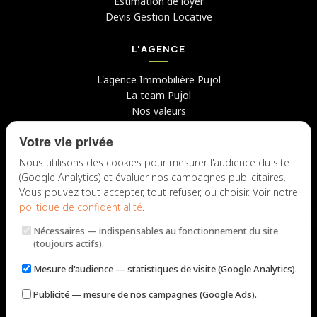
Estimation de loyer
Devis Gestion Locative
L'AGENCE
L'agence Immobilière Pujol
La team Pujol
Nos valeurs
Avis clients
Votre vie privée
Conseils
Candidater chez nous
Nous utilisons des cookies pour mesurer l'audience du site
(Google Analytics) et évaluer nos campagnes publicitaires.
NOUS CONTACTER
Vous pouvez tout accepter, tout refuser, ou choisir. Voir notre
politique de confidentialité
.
7 rue du Docteur Fiolle, 13006 Marseille
Nécessaires
— indispensables au fonctionnement du site
Lun – Jeu : 9h – 12h / 14h – 18h
(toujours actifs).
Ven : 9h – 12h / 14h – 17h
Mesure d'audience
— statistiques de visite (Google Analytics).
NOUS ÉCRIRE
Publicité
— mesure de nos campagnes (Google Ads).