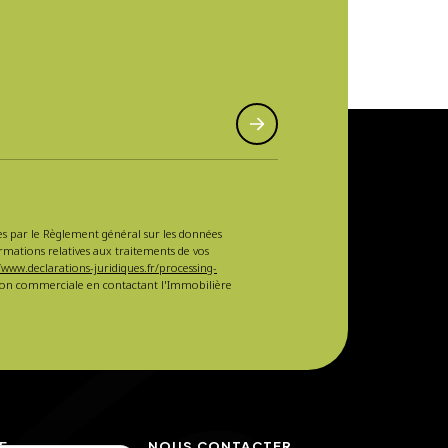
sées par le Règlement général sur les données
ormations relatives aux traitements de vos
/www.declarations-juridiques.fr/processing-
ction commerciale en contactant l'Immobilière
E
NOUS CONTACTER