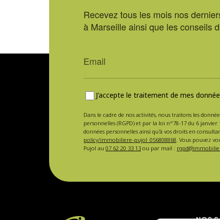
Recevez tous les mois nos derniers
à Marseille ainsi que les conseils 
J'accepte le traitement de mes données
Dans le cadre de nos activités, nous traitons les donnée
personnelles (RGPD) et par la loi n°78-17 du 6 janvier 
données personnelles ainsi qu'à vos droits en consulta
policy/immobiliere-pujol_056808868
. Vous pouvez vou
Pujol au
07 62 20 33 13
ou par mail :
rgpd@immobilier
NOS S