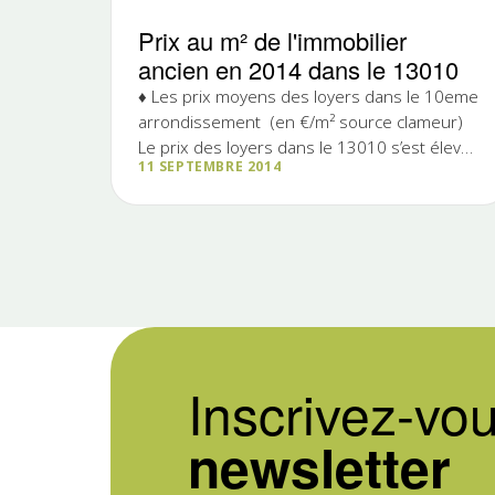
Prix au m² de l'immobilier
ancien en 2014 dans le 13010
♦ Les prix moyens des loyers dans le 10eme
arrondissement (en €/m² source clameur)
Le prix des loyers dans le 13010 s’est élevé
11 SEPTEMBRE 2014
en 2014 en moyenne à 12,08€ le m², prix
restés stables par rapport à 2013. 13010
Studio/T1 14,62 T2 12,75 T3 10,50 T4
10,45 Total 12,08…
Inscrivez-vou
newsletter