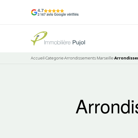
4.7
2 167 avis Google vérifiés
Accueil
›
Categorie
›
Arrondissements Marseille
›
Arrondisse
Arrondi