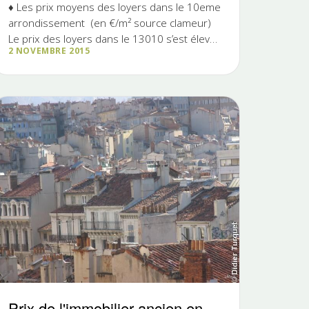
♦ Les prix moyens des loyers dans le 10eme
arrondissement (en €/m² source clameur)
Le prix des loyers dans le 13010 s’est élevé
2 NOVEMBRE 2015
en 2014 en moyenne à 12,08€ le m², prix
restés stables par rapport à 2013. 13010
Studio/T1 14,62 T2 12,75 T3 10,50 T4
10,45 Total 12,08…
Prix de l'immobilier ancien en