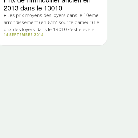
2013 dans le 13010
♦ Les prix moyens des loyers dans le 10eme
arrondissement (en €/m² source clameur) Le
prix des loyers dans le 13010 s’est élevé en
14 SEPTEMBRE 2014
2013 en moyenne à € le m²....