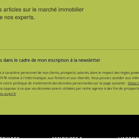
 articles sur le marché immobilier
de nos experts.
 dans le cadre de mon inscription à la newsletter
s à caractère personnel de nos clients, prospects, salariés, dans le respect des règles po
1978 relative à l'informatique, aux fichiers et aux libertés. Vous pouvez accéder aux inf
nt notre politique de traitements des données personnelles sur la page suivante :
https:/
s opposer à ce que vos données soient utilisées par notre agence à des fins de prospe
e-pujol.fr
ERVICES
ANNONCES &
L'AGENC