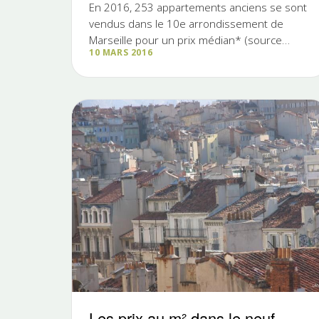
En 2016, 253 appartements anciens se sont
vendus dans le 10e arrondissement de
Marseille pour un prix médian* (source
10 MARS 2016
notaires) de 2030€ le m². Le 10e est un
arrondissement dont les prix sont encore en
baisse cette année par rapport à l'année
précédente. En 2016, il s'est vendu dans
les…
Les prix au m² dans le neuf