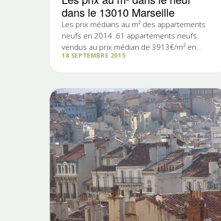
dans le 13010 Marseille
Les prix médians au m² des appartements
neufs en 2014 61 appartements neufs
vendus au prix médian de 3913€/m² en
18 SEPTEMBRE 2015
hausse de 25% par rapport à 2013 dû auw
ventes majoritaires de studios à la Timone
qui font monter les prix médian globaux. En
effet, 50% des ventes ont été…