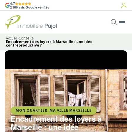
4.7
2 166 avis Google vérifiés
Accueil
›
Conseils
›
Encadrement des loyers à Marseille : une idée
contreproductive ?
MON QUARTIER, MA VILLE MARSEILLE
Encadrement des loyers à
Marseille : une idée