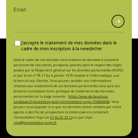
J'accepte le traitement de mes données dans le
cadre de mon inscription à la newsletter
Dans le cadre de nos activités, nous traitons les données à caractère
personnel de nos clients, prospects, salariés, dans le respect des règles
posées par le Règlement général sur les données personnelles (RGPD)
et par la loi n°78-17 du 6 janvier 1978 relative à l'informatique, aux
fichiers et aux libertés. Vous pouvez accéder aux informations
relatives aux traitements de vos données personnelles ainsi qu'à vos
droits en consultant notre politique de traitements des données
personnelles sur la page suivante :
https://www.declarations-
juridiques.fr/processing-policy/immobiliere-pujol_056808868
. Vous
pouvez vous opposer à ce que vos données soient utilisées par notre
agence à des fins de prospection commerciale en contactant
l'Immobilière Pujol au
07 62 20 33 13
ou par mail :
rgpd@immobiliere-pujol.fr