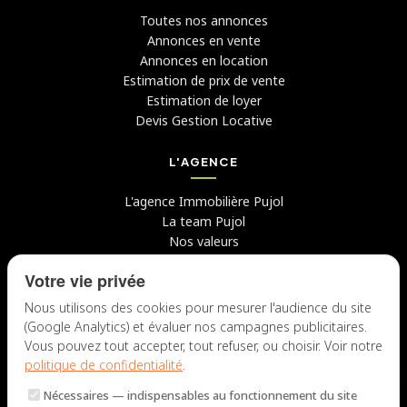
Toutes nos annonces
Annonces en vente
Annonces en location
Estimation de prix de vente
Estimation de loyer
Devis Gestion Locative
L'AGENCE
L'agence Immobilière Pujol
La team Pujol
Nos valeurs
Avis clients
Votre vie privée
Conseils
Candidater chez nous
Nous utilisons des cookies pour mesurer l'audience du site
(Google Analytics) et évaluer nos campagnes publicitaires.
NOUS CONTACTER
Vous pouvez tout accepter, tout refuser, ou choisir. Voir notre
politique de confidentialité
.
7 rue du Docteur Fiolle, 13006 Marseille
Nécessaires
— indispensables au fonctionnement du site
Lun – Jeu : 9h – 12h / 14h – 18h