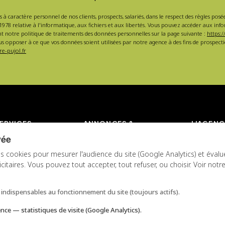
s à caractère personnel de nos clients, prospects, salariés, dans le respect des règles po
1978 relative à l'informatique, aux fichiers et aux libertés. Vous pouvez accéder aux inf
nt notre politique de traitements des données personnelles sur la page suivante :
https:/
s opposer à ce que vos données soient utilisées par notre agence à des fins de prospe
e-pujol.fr
ERVICES
ANNONCES &
L'AGENC
ESTIMATION
vée
 location
L'agence 
Toutes nos annonces
s cookies pour mesurer l'audience du site (Google Analytics) et évalu
 locative
Pujol
taires. Vous pouvez tout accepter, tout refuser, ou choisir. Voir notr
Annonces en vente
votre bien
La team P
Annonces en location
de copropriété
Nos valeu
Estimation de prix de
 à Marseille
Avis client
indispensables au fonctionnement du site (toujours actifs).
vente
Conseils
Estimation de loyer
ence
— statistiques de visite (Google Analytics).
Candidate
Devis Gestion Locative