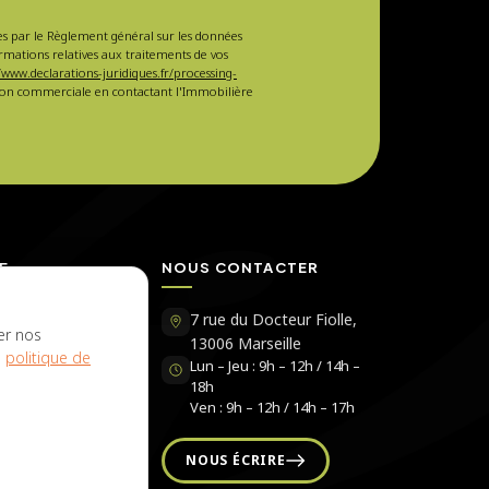
sées par le Règlement général sur les données
ormations relatives aux traitements de vos
/www.declarations-juridiques.fr/processing-
ction commerciale en contactant l'Immobilière
E
NOUS CONTACTER
Immobilière
7 rue du Docteur Fiolle,
er nos
13006 Marseille
e
politique de
Lun – Jeu : 9h – 12h / 14h –
ujol
18h
rs
Ven : 9h – 12h / 14h – 17h
s
NOUS ÉCRIRE
r chez nous