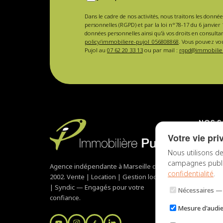
Dans le cadre de nos activités, nous traitons les donnée
personnelles (RGPD) et par la loi n°78-17 du 6 janvier 
données personnelles ainsi qu'à vos droits en consulta
policy/immobiliere-pujol_056808868
. Vous pouvez vou
Pujol au
07 62 20 33 13
ou par mail :
rgpd@immobilier
NOS S
Votre vie pri
Mise en
Nous utilisons de
Gestion
campagnes publici
Agence indépendante à Marseille depuis
Vendre 
confidentialité
.
2002. Vente | Location | Gestion locative
Syndic 
| Syndic — Engagés pour votre
Acheter
Nécessaires
— 
confiance.
Mesure d'audi