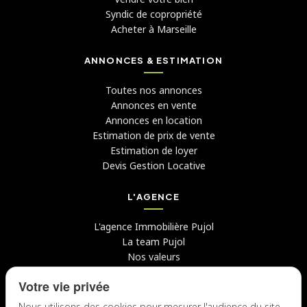
Syndic de copropriété
Acheter à Marseille
ANNONCES & ESTIMATION
Toutes nos annonces
Annonces en vente
Annonces en location
Estimation de prix de vente
Estimation de loyer
Devis Gestion Locative
L'AGENCE
L'agence Immobilière Pujol
La team Pujol
Nos valeurs
Avis clients
Votre vie privée
Conseils
Candidater chez nous
Nous utilisons des cookies pour mesurer l'audience du site