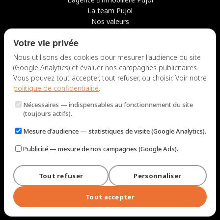
La team Pujol
Nos valeurs
Avis clients
Votre vie privée
Conseils
Candidater chez nous
Nous utilisons des cookies pour mesurer l'audience du site
(Google Analytics) et évaluer nos campagnes publicitaires.
NOUS CONTACTER
Vous pouvez tout accepter, tout refuser, ou choisir. Voir notre
politique de confidentialité
.
7 rue du Docteur Fiolle, 13006 Marseille
Nécessaires
— indispensables au fonctionnement du site
Lun – Jeu : 9h – 12h / 14h – 18h
(toujours actifs).
Ven : 9h – 12h / 14h – 17h
Mesure d'audience
— statistiques de visite (Google Analytics).
NOUS ÉCRIRE
Publicité
— mesure de nos campagnes (Google Ads).
Tout refuser
Personnaliser
© 2026 Immobilière Pujol — Marseille. Tous droits réservés.
Mentions légales et tarifs
Politique de confidentialité
Plan du site
Tout accepter
Gérer les cookies
Conçu par
Perel Web Studio