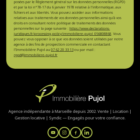
posées par le Règlement général sur les données personnelles (RGPD)
et par la loi n°78-17 du 6 janvier 1978 relative à l'informatique, aux
fichiers et aux libertés. Vous pouvez accéder aux informations
relatives aux traitements de vos données personnelles ainsi qu'à vos
droits en consultant notre politique de traitements des données
personnelles sur la page suivante :
https://www.declarations-
juridiques.fr/processing-policy/immobiliere-pujol_056808868
. Vous
pouvez vous opposer à ce que vos données soient utilisées par notre
agence à des fins de prospection commerciale en contactant
l'Immobilière Pujol au
07 62 20 33 13
ou par mail :
rgpd@immobiliere-pujol.fr
Agence indépendante à Marseille depuis 2002. Vente | Location |
Gestion locative | Syndic — Engagés pour votre confiance.