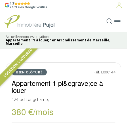
4.7
2 169 avis Google vérifiés
Accueil
›
Annonces
›
Location
›
Appartement T1 à louer, 1er Arrondissement de Marseille,
Marseille
LOCATION CLÔTURÉE
Pas de photo disponible
LOUÉ
Réf. L000144
BIEN CLÔTURÉ
Appartement 1 pi&egrave;ce à
louer
124 bd Longchamp,
380 €/mois