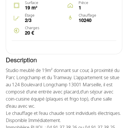
Surface
Pièce
19 m²
1
Étage
Chauffage
2/3
10240
Charges
20 €
Description
Studio meublé de 19m² donnant sur cour, à proximité du
Parc Longchamp et du Tramway. L'appartement se situe
au 124 Boulevard Longchamp 13001 Marseille, il est
composé d'une entrée avec placard,d'un séjour avec
coin-cuisine équipé (plaques et frigo top), d'une salle
d'eau avec wc.
Le chauffage et l'eau chaude sont individuels électriques.
Disponible Immédiatement.
Immobilière PUJOL : 04 91 37 38 26 ou 04 91 37 38 25