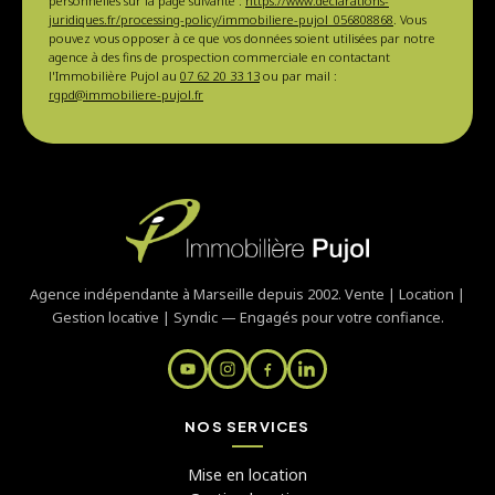
personnelles sur la page suivante :
https://www.declarations-
juridiques.fr/processing-policy/immobiliere-pujol_056808868
. Vous
pouvez vous opposer à ce que vos données soient utilisées par notre
agence à des fins de prospection commerciale en contactant
l'Immobilière Pujol au
07 62 20 33 13
ou par mail :
rgpd@immobiliere-pujol.fr
Agence indépendante à Marseille depuis 2002. Vente | Location |
Gestion locative | Syndic — Engagés pour votre confiance.
NOS SERVICES
Mise en location