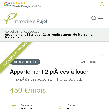
4.7
2 169 avis Google vérifiés
Accueil
›
Annonces
›
Location
›
Appartement T2 à louer, 2e arrondissement de Marseille,
Marseille
LOCATION CLÔTURÉE
Pas de photo disponible
LOUÉ
Réf. L000416
BIEN CLÔTURÉ
Appartement 2 piÃ¨ces à louer
4, montÃ©e des accoules, — HOTEL DE VILLE
450 €/mois
Surface
Pièces