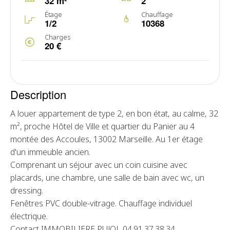
32 m²
2
Étage
Chauffage
1/2
10368
Charges
20 €
Description
A louer appartement de type 2, en bon état, au calme, 32
m², proche Hôtel de Ville et quartier du Panier au 4
montée des Accoules, 13002 Marseille. Au 1er étage
d'un immeuble ancien.
Comprenant un séjour avec un coin cuisine avec
placards, une chambre, une salle de bain avec wc, un
dressing.
Fenêtres PVC double-vitrage. Chauffage individuel
électrique.
Contact IMMOBILIERE PUJOL 04.91.37.38.34