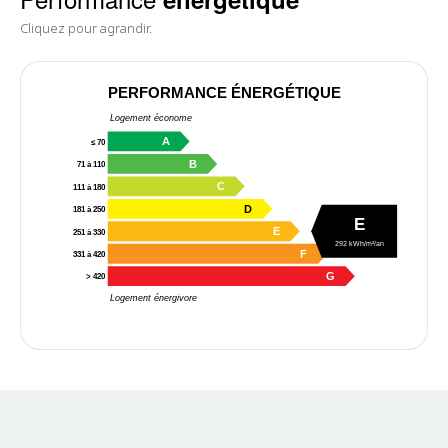
Cliquez pour agrandir.
PERFORMANCE ÉNERGÉTIQUE
Logement économe
A
≤ 70
B
71 à 110
C
111 à 180
D
181 à 250
E
E
251 à 330
292 kWh/m²/an
F
331 à 420
G
> 420
Logement énergivore