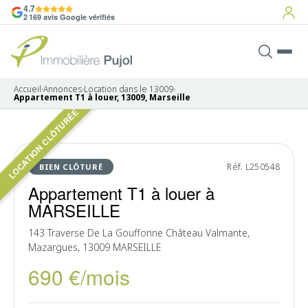
4.7
2 169 avis Google vérifiés
Accueil
›
Annonces
›
Location dans le 13009
›
Appartement T1 à louer, 13009, Marseille
LOCATION CLÔTURÉE
LOUÉ
Réf. L250548
BIEN CLÔTURÉ
Appartement T1 à louer à
MARSEILLE
143 Traverse De La Gouffonne Château Valmante,
Mazargues, 13009 MARSEILLE
690 €/mois