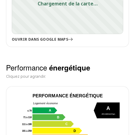
Chargement de la carte…
OUVRIR DANS GOOGLE MAPS
Performance
énergétique
Cliquez pour agrandir.
PERFORMANCE ÉNERGÉTIQUE
Logement économe
A
A
≤ 70
49 kWh/m²/an
B
71 à 110
C
111 à 180
D
181 à 250