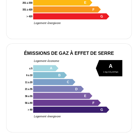
E
251 à 330
F
331 à 420
G
> 420
Logement énergivore
ÉMISSIONS DE GAZ À EFFET DE SERRE
Logement économe
A
A
≤ 5
1 kg CO₂/m²/an
B
6 à 10
C
11 à 20
D
21 à 35
E
36 à 55
F
56 à 80
G
> 80
Logement énergivore