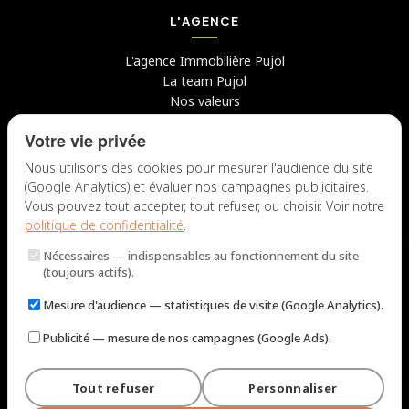
L'AGENCE
L'agence Immobilière Pujol
La team Pujol
Nos valeurs
Avis clients
Votre vie privée
Conseils
Candidater chez nous
Nous utilisons des cookies pour mesurer l'audience du site
(Google Analytics) et évaluer nos campagnes publicitaires.
NOUS CONTACTER
Vous pouvez tout accepter, tout refuser, ou choisir. Voir notre
politique de confidentialité
.
7 rue du Docteur Fiolle, 13006 Marseille
Nécessaires
— indispensables au fonctionnement du site
Lun – Jeu : 9h – 12h / 14h – 18h
(toujours actifs).
Ven : 9h – 12h / 14h – 17h
Mesure d'audience
— statistiques de visite (Google Analytics).
NOUS ÉCRIRE
Publicité
— mesure de nos campagnes (Google Ads).
Tout refuser
Personnaliser
© 2026 Immobilière Pujol — Marseille. Tous droits réservés.