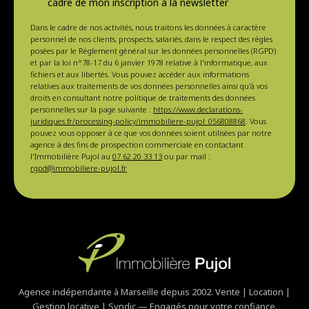
cadre de mon inscription à la newsletter
Dans le cadre de nos activités, nous traitons les données à caractère
personnel de nos clients, prospects, salariés, dans le respect des règles
posées par le Règlement général sur les données personnelles (RGPD)
et par la loi n°78-17 du 6 janvier 1978 relative à l'informatique, aux
fichiers et aux libertés. Vous pouvez accéder aux informations
relatives aux traitements de vos données personnelles ainsi qu'à vos
droits en consultant notre politique de traitements des données
personnelles sur la page suivante :
https://www.declarations-
juridiques.fr/processing-policy/immobiliere-pujol_056808868
. Vous
pouvez vous opposer à ce que vos données soient utilisées par notre
agence à des fins de prospection commerciale en contactant
l'Immobilière Pujol au
07 62 20 33 13
ou par mail :
rgpd@immobiliere-pujol.fr
Agence indépendante à Marseille depuis 2002. Vente | Location |
Gestion locative | Syndic — Engagés pour votre confiance.