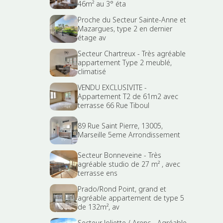
46m² au 3° éta
Proche du Secteur Sainte-Anne et
Mazargues, type 2 en dernier
étage av
Secteur Chartreux - Très agréable
appartement Type 2 meublé,
climatisé
VENDU EXCLUSIVITE -
Appartement T2 de 61m2 avec
terrasse 66 Rue Tiboul
89 Rue Saint Pierre, 13005,
Marseille 5eme Arrondissement
Secteur Bonneveine - Très
agréable studio de 27 m² , avec
terrasse ens
Prado/Rond Point, grand et
agréable appartement de type 5
de 132m², av
Secteur Joliette / Arenc - Agréable