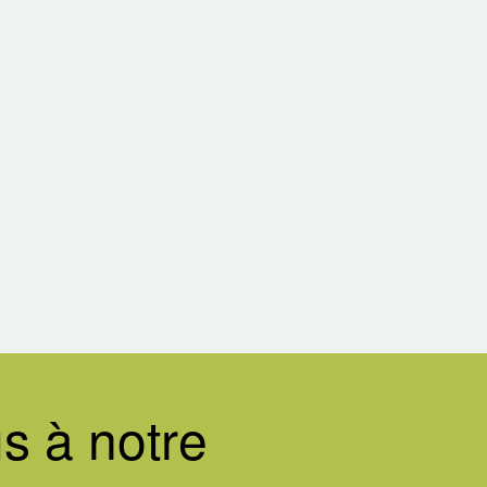
s
s à notre