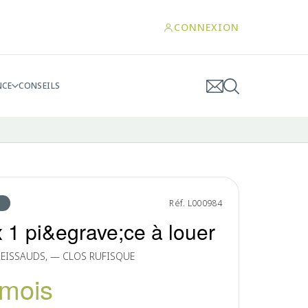
CONNEXION
NCE
CONSEILS
Réf. L000984
 1 pi&egrave;ce à louer
REISSAUDS, — CLOS RUFISQUE
/mois