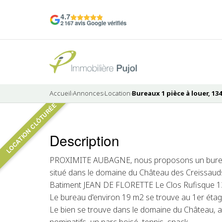
4.7
2 167 avis Google vérifiés
Accueil
›
Annonces
›
Location
›
Bureaux 1 pièce à louer, 134
LOCATION CLÔTURÉE
Pas de photo disponible
Description
LOUÉ
PROXIMITE AUBAGNE, nous proposons un bur
situé dans le domaine du Château des Creissaud
Batiment JEAN DE FLORETTE Le Clos Rufisque
Le bureau d'environ 19 m2 se trouve au 1er étage
Le bien se trouve dans le domaine du Château,