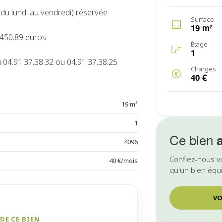
(du lundi au vendredi) réservée
Surface
19 m²
 450.89 euros
Étage
1
 04.91.37.38.32 ou 04.91.37.38.25
Charges
40 €
19 m²
1
Ce bien
4096
Confiez-nous v
40 €/mois
qu'un bien équi
VO
DE CE BIEN