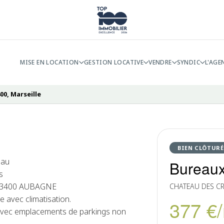
MISE EN LOCATION
GESTION LOCATIVE
VENDRE
SYNDIC
L'AGE
00, Marseille
BIEN CLÔTURÉ
eau
Bureaux
s
 13400 AUBAGNE
CHATEAU DES C
 avec climatisation.
377 €
 avec emplacements de parkings non