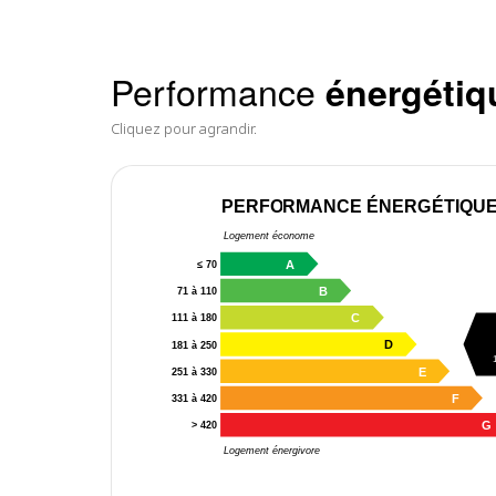
Performance
énergétiq
Cliquez pour agrandir.
PERFORMANCE ÉNERGÉTIQU
Logement économe
A
≤ 70
B
71 à 110
C
111 à 180
D
181 à 250
E
251 à 330
F
331 à 420
G
> 420
Logement énergivore