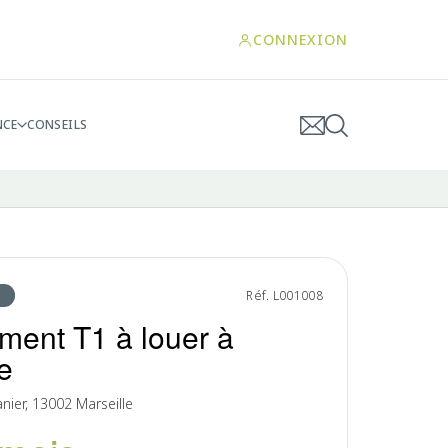
CONNEXION
NCE
CONSEILS
Réf. L001008
ment T1 à louer à
e
anier, 13002 Marseille