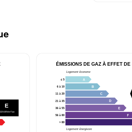
ue
E
ÉMISSIONS DE GAZ À EFFET DE
Logement économe
A
≤ 5
B
6 à 10
C
11 à 20
D
21 à 35
E
E
36 à 55
319 kWh/m²/an
F
56 à 80
> 80
Logement énergivore