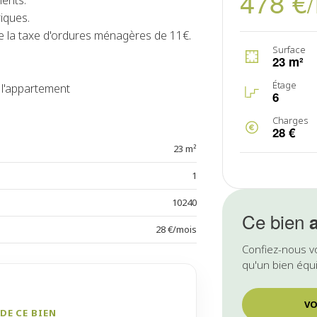
478 €
ments.
iques.
 de la taxe d'ordures ménagères de 11€.
Surface
23 m²
Étage
 l'appartement
6
Charges
28 €
23 m²
1
10240
Ce bien
28 €/mois
Confiez-nous v
qu'un bien équi
VO
DE CE BIEN