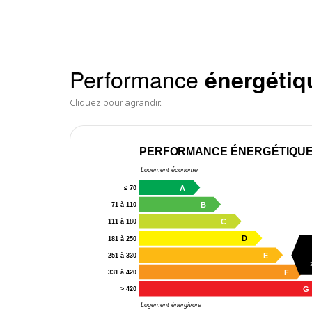
Performance
énergétiq
Cliquez pour agrandir.
PERFORMANCE ÉNERGÉTIQU
Logement économe
A
≤ 70
B
71 à 110
C
111 à 180
D
181 à 250
E
251 à 330
F
331 à 420
G
> 420
Logement énergivore