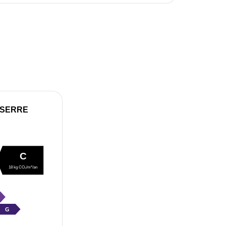
 SERRE
C
18 kg CO₂/m²/an
G