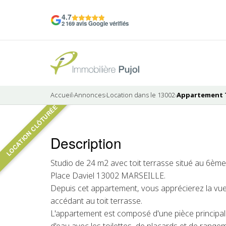
4.7
2 169 avis Google vérifiés
Accueil
›
Annonces
›
Location dans le 13002
›
Appartement T1
LOCATION CLÔTURÉE
Description
LOUÉ
Studio de 24 m2 avec toit terrasse situé au 6èm
Place Daviel 13002 MARSEILLE.
Depuis cet appartement, vous apprécierez la vue s
accédant au toit terrasse.
L'appartement est composé d'une pièce principale