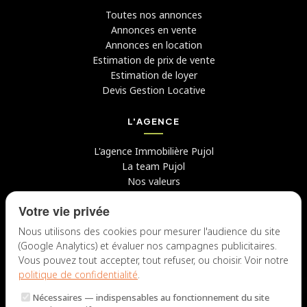
Toutes nos annonces
Annonces en vente
Annonces en location
Estimation de prix de vente
Estimation de loyer
Devis Gestion Locative
L'AGENCE
L'agence Immobilière Pujol
La team Pujol
Nos valeurs
Avis clients
Votre vie privée
Conseils
Candidater chez nous
Nous utilisons des cookies pour mesurer l'audience du site
(Google Analytics) et évaluer nos campagnes publicitaires.
NOUS CONTACTER
Vous pouvez tout accepter, tout refuser, ou choisir. Voir notre
politique de confidentialité
.
7 rue du Docteur Fiolle, 13006 Marseille
Nécessaires
— indispensables au fonctionnement du site
Lun – Jeu : 9h – 12h / 14h – 18h