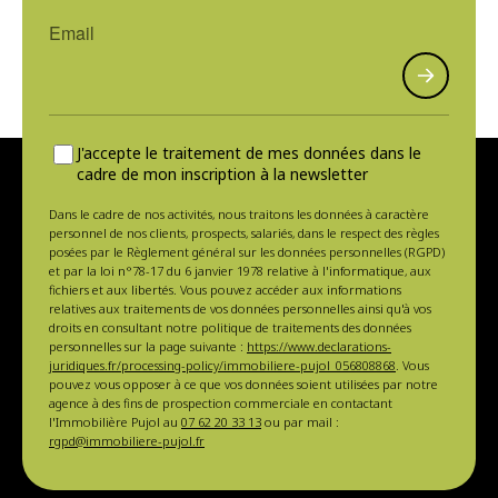
J'accepte le traitement de mes données dans le
cadre de mon inscription à la newsletter
Dans le cadre de nos activités, nous traitons les données à caractère
personnel de nos clients, prospects, salariés, dans le respect des règles
posées par le Règlement général sur les données personnelles (RGPD)
et par la loi n°78-17 du 6 janvier 1978 relative à l'informatique, aux
fichiers et aux libertés. Vous pouvez accéder aux informations
relatives aux traitements de vos données personnelles ainsi qu'à vos
droits en consultant notre politique de traitements des données
personnelles sur la page suivante :
https://www.declarations-
juridiques.fr/processing-policy/immobiliere-pujol_056808868
. Vous
pouvez vous opposer à ce que vos données soient utilisées par notre
agence à des fins de prospection commerciale en contactant
l'Immobilière Pujol au
07 62 20 33 13
ou par mail :
rgpd@immobiliere-pujol.fr