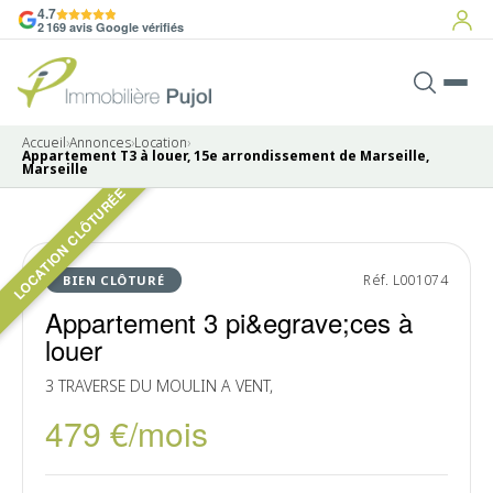
4.7
2 169 avis Google vérifiés
Accueil
›
Annonces
›
Location
›
Appartement T3 à louer, 15e arrondissement de Marseille,
Marseille
LOCATION CLÔTURÉE
Pas de photo disponible
LOUÉ
Réf. L001074
BIEN CLÔTURÉ
Appartement 3 pi&egrave;ces à
louer
3 TRAVERSE DU MOULIN A VENT,
479 €/mois