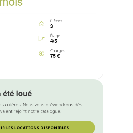
/mois
Pièces
3
Étage
4/5
Charges
75 €
a été loué
os critères. Nous vous préviendrons dès
valent rejoint notre catalogue.
IR LES LOCATIONS DISPONIBLES