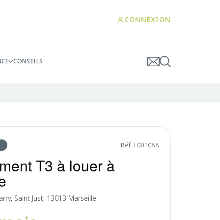
CONNEXION
NCE
CONSEILS
Réf. L001088
ment T3 à louer à
e
ry, Saint Just, 13013 Marseille