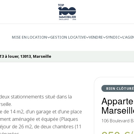
MISE EN LOCATION
GESTION LOCATIVE
VENDRE
SYNDIC
L'AGE
 à louer, 13013, Marseille
BIEN CLÔTURÉ
 deux stationnements situé dans la
Apparte
eille.
Marseill
e de 14 m2, d'un garage et d'une place
èrement aménagée et équipée (Plaques
106 Boulevard Bar
un séjour de 26 m2, de deux chambres (11