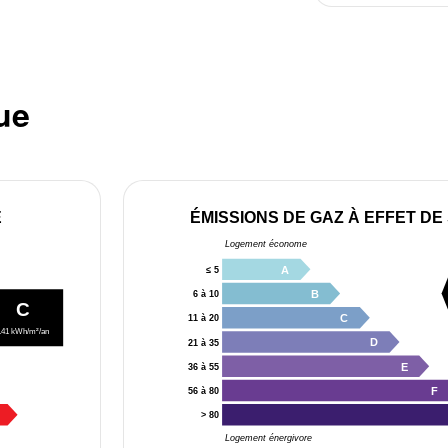
ue
E
ÉMISSIONS DE GAZ À EFFET DE
Logement économe
A
≤ 5
B
6 à 10
C
C
11 à 20
141 kWh/m²/an
D
21 à 35
E
36 à 55
F
56 à 80
> 80
Logement énergivore