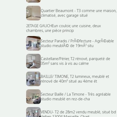
Quartier Beaumont - T3 comme une maison,
climatisé, avec garage situé
2ETAGE GAUCHEun couloir, une cuisine, deux
chambres, une pièce princip
Secteur Paradis / PrÃ©fecture - AgrÃ©able
studio meublÃ© de 19mÂ² situ
Castellane/Périer, T2 rénové, parqueté de
35m² sans vis à vis au calme
BAILLE/ TIMONE, T2 lumineux, meublé et
rénové de 40m² situé au 4éme ét
Secteur Baille / La Timone - Très agréable
studio meublé en rez-de-cha
VENDU- T2 de 28m2 vendu meublé, situé bd
Velten 13004 Marseille. Chart