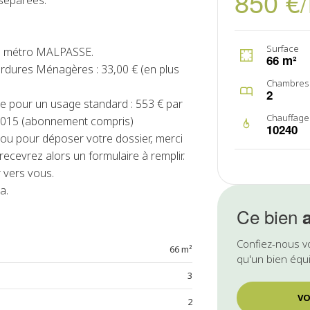
850 €
 séparées.
Surface
du métro MALPASSE.
66 m²
Ordures Ménagères : 33,00 € (en plus
Chambres
2
e pour un usage standard : 553 € par
Chauffage
2015 (abonnement compris)
10240
u pour déposer votre dossier, merci
ecevrez alors un formulaire à remplir.
 vers vous.
a.
Ce bien
Confiez-nous v
66 m²
qu'un bien équi
3
VO
2