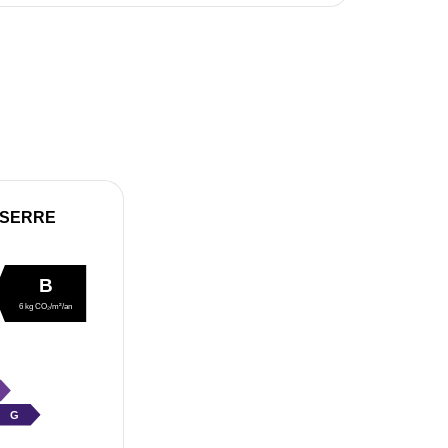
 SERRE
B
6 kg CO₂/m²/an
G