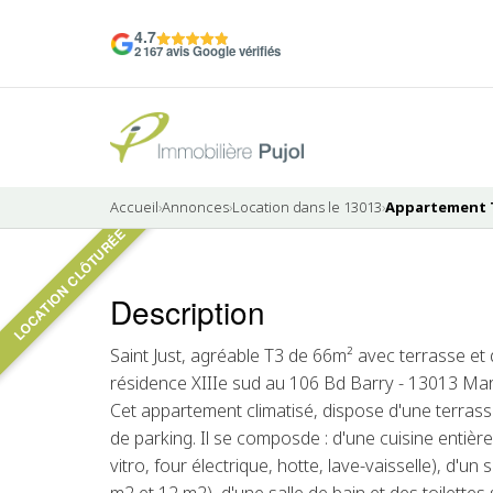
4.7
2 167 avis Google vérifiés
Accueil
›
Annonces
›
Location dans le 13013
›
Appartement T3
LOCATION CLÔTURÉE
6 photos
Description
LOUÉ
Saint Just, agréable T3 de 66m² avec terrasse et
résidence XIIIe sud au 106 Bd Barry - 13013 Mars
Cet appartement climatisé, dispose d'une terrass
de parking. Il se composde : d'une cuisine enti
vitro, four électrique, hotte, lave-vaisselle), d'