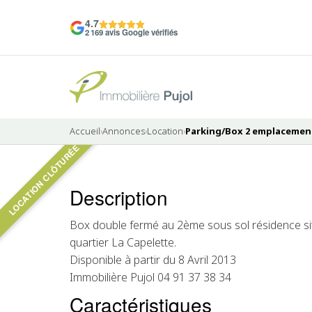
4.7
2 169 avis Google vérifiés
Accueil
›
Annonces
›
Location
›
Parking/Box 2 emplacements
LOCATION CLÔTURÉE
Pas de photo disponible
Description
LOUÉ
Box double fermé au 2ème sous sol résidence si
quartier La Capelette.
Disponible à partir du 8 Avril 2013
Immobilière Pujol 04 91 37 38 34
Caractéristiques