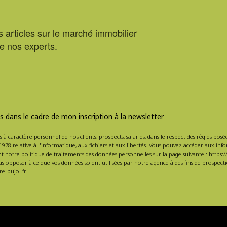
 articles sur le marché immobilier
de nos experts.
 dans le cadre de mon inscription à la newsletter
s à caractère personnel de nos clients, prospects, salariés, dans le respect des règles po
1978 relative à l'informatique, aux fichiers et aux libertés. Vous pouvez accéder aux inf
nt notre politique de traitements des données personnelles sur la page suivante :
https:/
s opposer à ce que vos données soient utilisées par notre agence à des fins de prospe
e-pujol.fr