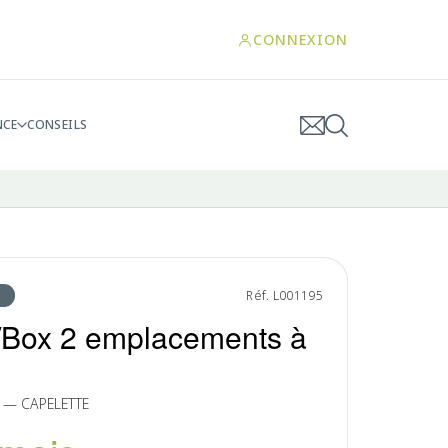
CONNEXION
NCE
CONSEILS
Réf. L001195
/Box 2 emplacements à
n, — CAPELETTE