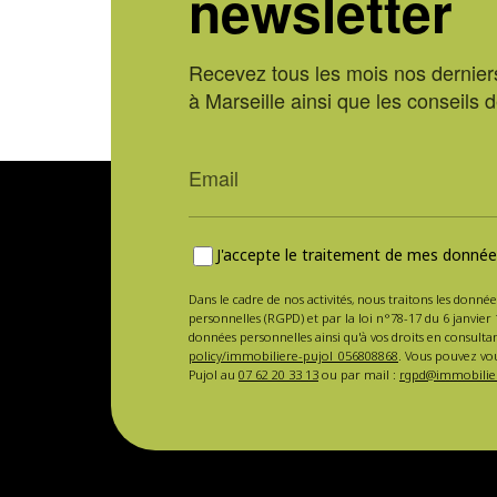
newsletter
Recevez tous les mois nos derniers
à Marseille ainsi que les conseils 
J'accepte le traitement de mes données
Dans le cadre de nos activités, nous traitons les donnée
personnelles (RGPD) et par la loi n°78-17 du 6 janvier 
données personnelles ainsi qu'à vos droits en consulta
policy/immobiliere-pujol_056808868
. Vous pouvez vou
Pujol au
07 62 20 33 13
ou par mail :
rgpd@immobilier