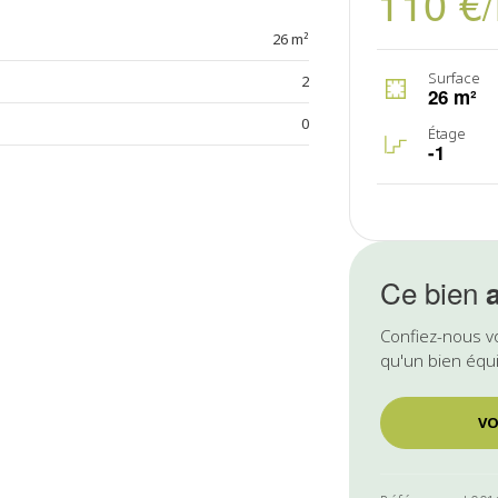
110 €
26 m²
Surface
2
26 m²
0
Étage
-1
Ce bien
Confiez-nous v
qu'un bien équi
VO