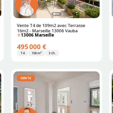
Vente T4 de 109m2 avec Terrasse
SOUS
PROMESSE
16m2 - Marseille 13006 Vauba
13006 Marseille
495 000 €
T4
106 m²
3 ch.
VENTE