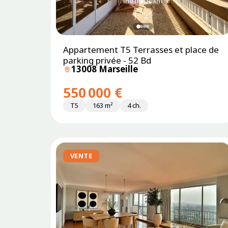
Appartement T5 Terrasses et place de
parking privée - 52 Bd
13008 Marseille
550 000 €
T5
163 m²
4 ch.
VENTE