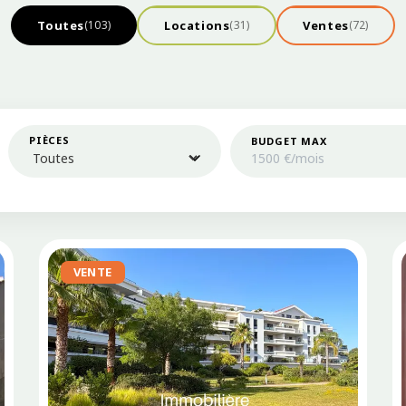
Toutes
Locations
Ventes
(103)
(31)
(72)
PIÈCES
BUDGET MAX
VENTE