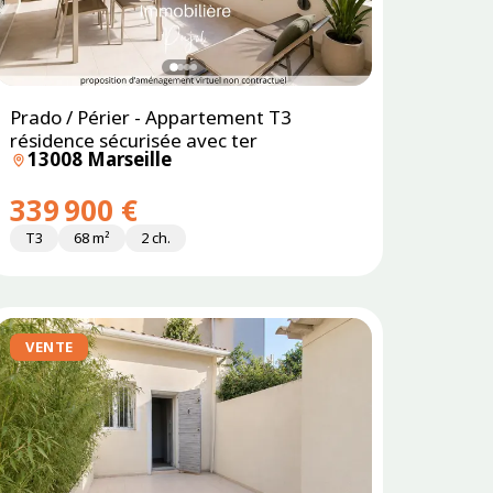
Prado / Périer - Appartement T3
résidence sécurisée avec ter
13008 Marseille
339 900 €
T3
68 m²
2 ch.
VENTE