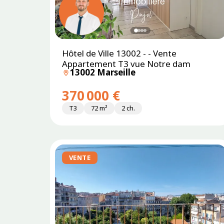
Hôtel de Ville 13002 - - Vente
SOUS
PROMESSE
Appartement T3 vue Notre dam
13002 Marseille
370 000 €
T3
72 m²
2 ch.
VENTE