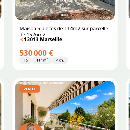
Maison 5 pièces de 114m2 sur parcelle
de 1526m2
13013 Marseille
530 000 €
T5
114 m²
4 ch.
VENTE