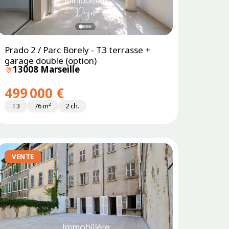
Prado 2 / Parc Borely - T3 terrasse +
garage double (option)
13008 Marseille
499 000 €
T3
76 m²
2 ch.
VENTE