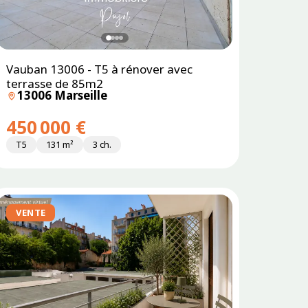
Vauban 13006 - T5 à rénover avec
terrasse de 85m2
13006 Marseille
450 000 €
T5
131 m²
3 ch.
VENTE