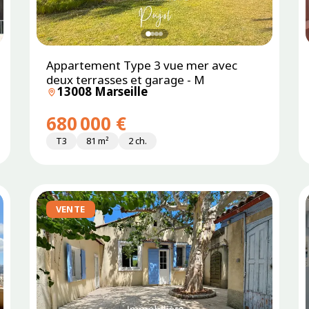
Appartement Type 3 vue mer avec
deux terrasses et garage - M
13008 Marseille
680 000 €
T3
81 m²
2 ch.
VENTE