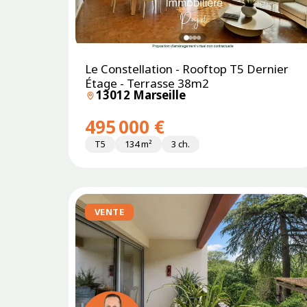
Le Constellation - Rooftop T5 Dernier
Étage - Terrasse 38m2
13012 Marseille
495 000 €
T5
134 m²
3 ch.
VENTE