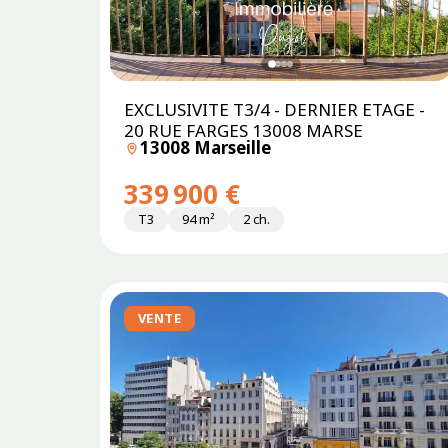
EXCLUSIVITE T3/4 - DERNIER ETAGE -
20 RUE FARGES 13008 MARSE
13008 Marseille
339 900 €
T3
94 m²
2 ch.
VENTE