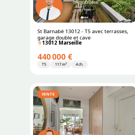
St Barnabé 13012 - T5 avec terrasses,
SOUS
PROMESSE
garage double et cave
13012 Marseille
440 000 €
T5
117 m²
4 ch.
VENTE