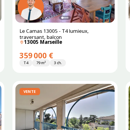
Le Camas 13005 - T4 lumieux,
SOUS
PROMESSE
traversant, balcon
13005 Marseille
359 000 €
T4
79 m²
3 ch.
VENTE