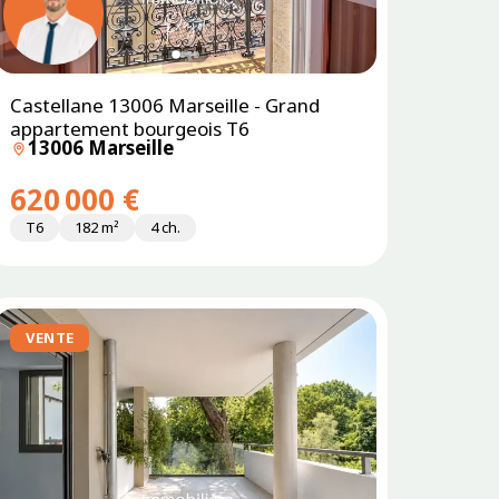
Castellane 13006 Marseille - Grand
SOUS
OFFRE
appartement bourgeois T6
13006 Marseille
620 000 €
T6
182 m²
4 ch.
VENTE