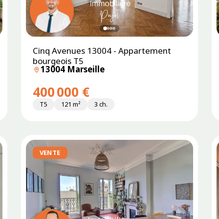
Cinq Avenues 13004 - Appartement
SOUS
PROMESSE
bourgeois T5
13004 Marseille
400 000 €
T5
121 m²
3 ch.
VENTE