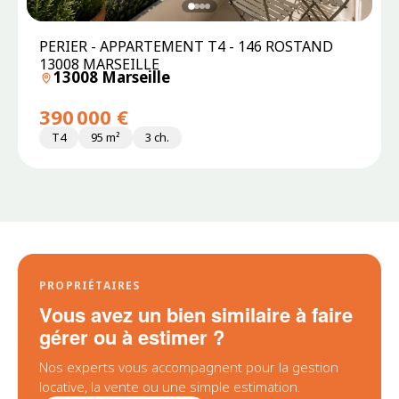
PERIER - APPARTEMENT T4 - 146 ROSTAND
13008 MARSEILLE
13008 Marseille
390 000 €
T4
95 m²
3 ch.
PROPRIÉTAIRES
Vous avez un bien similaire à faire
gérer ou à estimer ?
Nos experts vous accompagnent pour la gestion
locative, la vente ou une simple estimation.