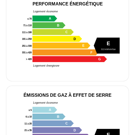
PERFORMANCE ÉNERGÉTIQUE
Logement économe
A
≤ 70
B
71 à 110
C
111 à 180
D
181 à 250
E
E
251 à 330
313 kWh/m²/an
F
331 à 420
G
> 420
Logement énergivore
ÉMISSIONS DE GAZ À EFFET DE SERRE
Logement économe
A
≤ 5
B
6 à 10
C
11 à 20
D
21 à 35
E