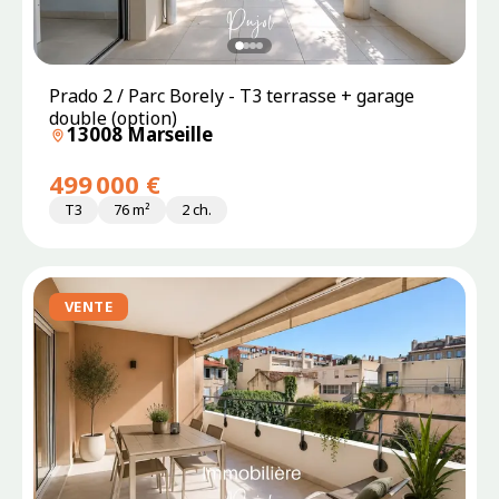
Prado 2 / Parc Borely - T3 terrasse + garage
double (option)
13008 Marseille
499 000 €
T3
76 m²
2 ch.
VENTE