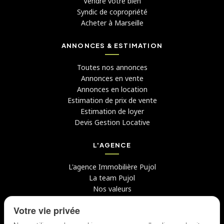
Vendre votre bien
Syndic de copropriété
Acheter à Marseille
ANNONCES & ESTIMATION
Toutes nos annonces
Annonces en vente
Annonces en location
Estimation de prix de vente
Estimation de loyer
Devis Gestion Locative
L'AGENCE
L'agence Immobilière Pujol
La team Pujol
Nos valeurs
Avis clients
Votre vie privée
Conseils
Candidater chez nous