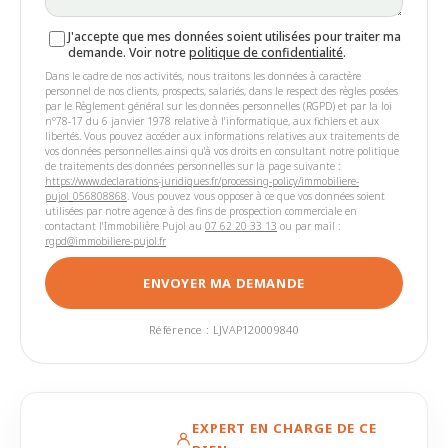
J'accepte que mes données soient utilisées pour traiter ma
demande. Voir notre
politique de confidentialité
.
Dans le cadre de nos activités, nous traitons les données à caractère
personnel de nos clients, prospects, salariés, dans le respect des règles posées
par le Règlement général sur les données personnelles (RGPD) et par la loi
n°78-17 du 6 janvier 1978 relative à l'informatique, aux fichiers et aux
libertés. Vous pouvez accéder aux informations relatives aux traitements de
vos données personnelles ainsi qu'à vos droits en consultant notre politique
de traitements des données personnelles sur la page suivante :
https://www.declarations-juridiques.fr/processing-policy/immobiliere-
pujol_056808868
. Vous pouvez vous opposer à ce que vos données soient
utilisées par notre agence à des fins de prospection commerciale en
contactant l'Immobilière Pujol au
07 62 20 33 13
ou par mail :
rgpd@immobiliere-pujol.fr
ENVOYER MA DEMANDE
Référence : LJVAP120009840
EXPERT EN CHARGE DE CE