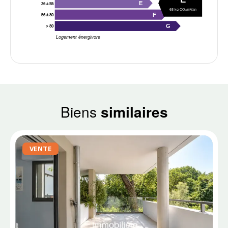
E
36 à 55
68 kg CO₂/m²/an
F
56 à 80
G
> 80
Logement énergivore
Biens
similaires
VENTE