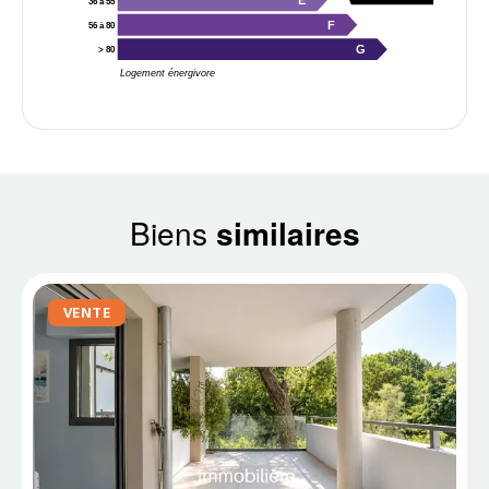
E
36 à 55
F
56 à 80
G
> 80
Logement énergivore
Biens
similaires
VENTE