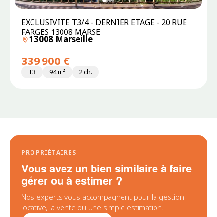
EXCLUSIVITE T3/4 - DERNIER ETAGE - 20 RUE
FARGES 13008 MARSE
13008 Marseille
339 900 €
T3
94 m²
2 ch.
PROPRIÉTAIRES
Vous avez un bien similaire à faire
gérer ou à estimer ?
Nos experts vous accompagnent pour la gestion
locative, la vente ou une simple estimation.