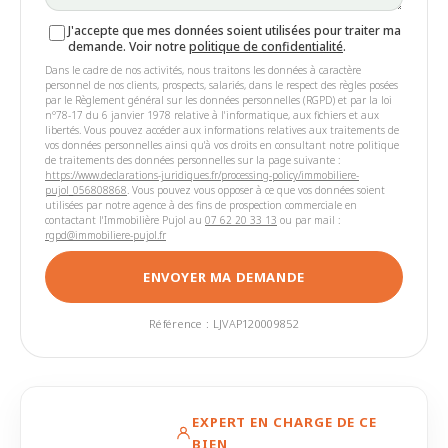
J'accepte que mes données soient utilisées pour traiter ma
demande. Voir notre
politique de confidentialité
.
Dans le cadre de nos activités, nous traitons les données à caractère
personnel de nos clients, prospects, salariés, dans le respect des règles posées
par le Règlement général sur les données personnelles (RGPD) et par la loi
n°78-17 du 6 janvier 1978 relative à l'informatique, aux fichiers et aux
libertés. Vous pouvez accéder aux informations relatives aux traitements de
vos données personnelles ainsi qu'à vos droits en consultant notre politique
de traitements des données personnelles sur la page suivante :
https://www.declarations-juridiques.fr/processing-policy/immobiliere-
pujol_056808868
. Vous pouvez vous opposer à ce que vos données soient
utilisées par notre agence à des fins de prospection commerciale en
contactant l'Immobilière Pujol au
07 62 20 33 13
ou par mail :
rgpd@immobiliere-pujol.fr
ENVOYER MA DEMANDE
Référence : LJVAP120009852
EXPERT EN CHARGE DE CE
BIEN