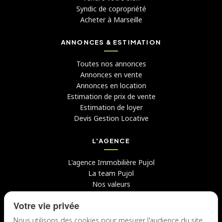
Syndic de copropriété
Acheter à Marseille
ANNONCES & ESTIMATION
Toutes nos annonces
Annonces en vente
Annonces en location
Estimation de prix de vente
Estimation de loyer
Devis Gestion Locative
L'AGENCE
L'agence Immobilière Pujol
La team Pujol
Nos valeurs
Avis clients
Votre vie privée
Conseils
Candidater chez nous
Nous utilisons des cookies pour mesurer l'audience du site