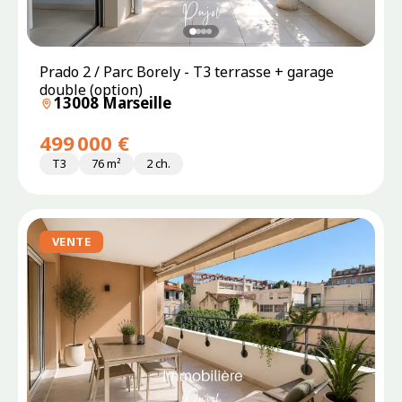
Prado 2 / Parc Borely - T3 terrasse + garage
double (option)
13008 Marseille
499 000 €
T3
76 m²
2 ch.
VENTE