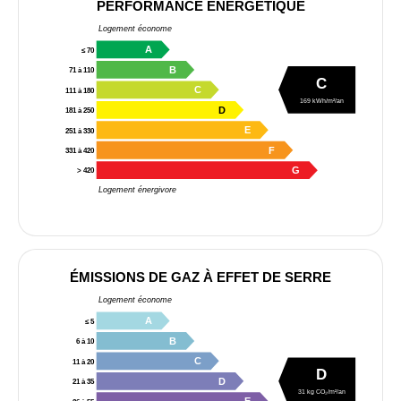
PERFORMANCE ÉNERGÉTIQUE
Logement économe
A
≤ 70
B
71 à 110
C
C
111 à 180
169 kWh/m²/an
D
181 à 250
E
251 à 330
F
331 à 420
G
> 420
Logement énergivore
ÉMISSIONS DE GAZ À EFFET DE SERRE
Logement économe
A
≤ 5
B
6 à 10
C
11 à 20
D
D
21 à 35
31 kg CO₂/m²/an