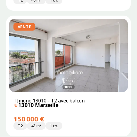
T2
48 m²
1 ch.
VENTE
TImone 13010 - T2 avec balcon
13010 Marseille
150 000 €
T2
43 m²
1 ch.