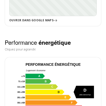
OUVRIR DANS GOOGLE MAPS
Performance
énergétique
Cliquez pour agrandir.
PERFORMANCE ÉNERGÉTIQUE
Logement économe
A
≤ 70
B
71 à 110
C
111 à 180
D
D
181 à 250
288 kWh/m²/an
E
251 à 330
F
331 à 420