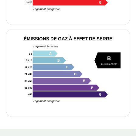
G
> 420
Logement énergivore
ÉMISSIONS DE GAZ À EFFET DE SERRE
Logement économe
A
≤ 5
B
B
6 à 10
11 kg CO₂/m²/an
C
11 à 20
D
21 à 35
E
36 à 55
F
56 à 80
G
> 80
Logement énergivore