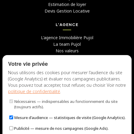
Estimation de loyer
Devis Gestion Locative
L'AGENCE
L'agence Immobilière Pujol
La team Pujol
Nos valeurs
Avis clients
Votre vie privée
Conseils
Candidater chez nous
Nous utilisons des cookies pour mesurer l'audience du site
(Google Analytics) et évaluer nos campagnes publicitaires.
NOUS CONTACTER
Vous pouvez tout accepter, tout refuser, ou choisir. Voir notre
politique de confidentialité
.
7 rue du Docteur Fiolle, 13006 Marseille
Nécessaires
— indispensables au fonctionnement du site
Lun – Jeu : 9h – 12h / 14h – 18h
(toujours actifs).
Ven : 9h – 12h / 14h – 17h
Mesure d'audience
— statistiques de visite (Google Analytics).
NOUS ÉCRIRE
Publicité
— mesure de nos campagnes (Google Ads).