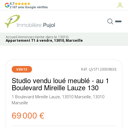
4.7
2 167 avis Google vérifiés
Accueil
›
Annonces
›
Vente dans le 13010
›
Appartement T1 à vendre, 13010, Marseille
5 photos
Réf. LJVST120009838
VENTE
Studio vendu loué meublé - au 1
Boulevard Mireille Lauze 130
1 Boulevard Mireille Lauze, 13010 Marseille, 13010
Marseille
69 000 €