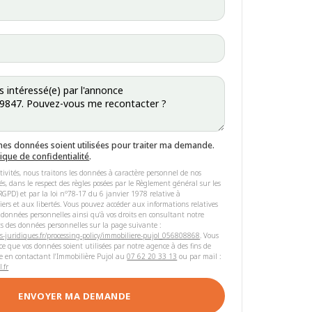
mes données soient utilisées pour traiter ma demande.
tique de confidentialité
.
tivités, nous traitons les données à caractère personnel de nos
riés, dans le respect des règles posées par le Règlement général sur les
GPD) et par la loi n°78-17 du 6 janvier 1978 relative à
hiers et aux libertés. Vous pouvez accéder aux informations relatives
 données personnelles ainsi qu'à vos droits en consultant notre
s des données personnelles sur la page suivante :
s-juridiques.fr/processing-policy/immobiliere-pujol_056808868
. Vous
e que vos données soient utilisées par notre agence à des fins de
e en contactant l'Immobilière Pujol au
07 62 20 33 13
ou par mail :
.fr
ENVOYER MA DEMANDE