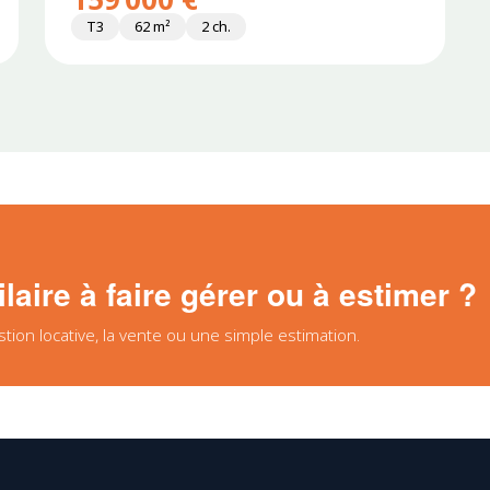
T3
62 m²
2 ch.
aire à faire gérer ou à estimer ?
on locative, la vente ou une simple estimation.