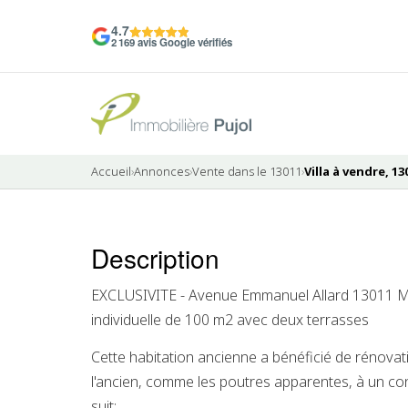
4.7
2 169 avis Google vérifiés
Accueil
›
Annonces
›
Vente dans le 13011
›
Villa à vendre, 13
17 photos
Description
EXCLUSIVITE - Avenue Emmanuel Allard 13011 M
individuelle de 100 m2 avec deux terrasses
Cette habitation ancienne a bénéficié de rénovat
l'ancien, comme les poutres apparentes, à un c
suit: