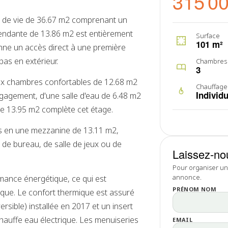
315 0
e de vie de 36.67 m2 comprenant un
épendante de 13.86 m2 est entièrement
Surface
101 m²
e un accès direct à une première
pas en extérieur.
Chambres
3
ux chambres confortables de 12.68 m2
Chauffage
Individu
gagement, d'une salle d'eau de 6.48 m2
e 13.95 m2 complète cet étage.
s en une mezzanine de 13.11 m2,
de bureau, de salle de jeux ou de
Laissez-no
Pour organiser une
annonce.
mance énergétique, ce qui est
PRÉNOM NOM
que. Le confort thermique est assuré
ersible) installée en 2017 et un insert
hauffe eau électrique. Les menuiseries
EMAIL