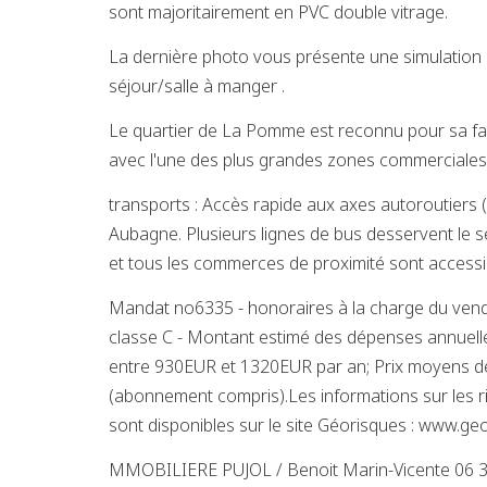
sont majoritairement en PVC double vitrage.
La dernière photo vous présente une simulation
séjour/salle à manger .
Le quartier de La Pomme est reconnu pour sa faci
avec l'une des plus grandes zones commerciales 
transports : Accès rapide aux axes autoroutiers 
Aubagne. Plusieurs lignes de bus desservent le s
et tous les commerces de proximité sont accessi
Mandat no6335 - honoraires à la charge du vend
classe C - Montant estimé des dépenses annuelle
entre 930EUR et 1320EUR par an; Prix moyens d
(abonnement compris).Les informations sur les r
sont disponibles sur le site Géorisques : www.ge
MMOBILIERE PUJOL / Benoit Marin-Vicente 06 3