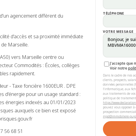
TÉLÉPHONE
 d'un agencement différent du
VOTRE MESSAGE
lité d'accès et sa proximité immédiate
de Marseille.
(A50) vers Marseille centre ou
J'accepte que 
ecteur. Commodités : Écoles, collèges
Voir notre
poli
bles rapidement.
Dans le cadre de nos ac
clients, prospects, sala
données personnelles (R
eur - Taxe foncière 1600EUR . DPE
l'informatique, aux fic
s d'énergie pour un usage standard :
aux traitements de vos
politique de traitement
es énergies indexés au 01/01/2023
https://www.declaration
pouvez vous opposer à c
isques auxquels ce bien est exposé
prospection commercial
rgpd@immobiliere-pujol
orisques.gouv.fr
7 56 68 51