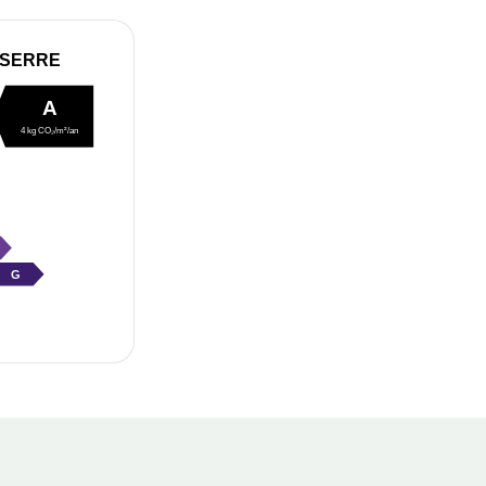
 SERRE
A
4 kg CO₂/m²/an
G