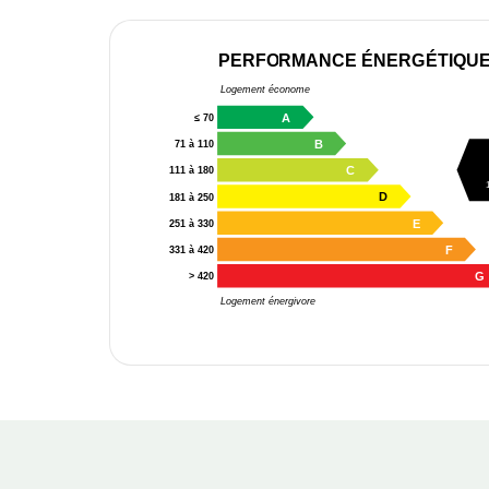
PERFORMANCE ÉNERGÉTIQU
Logement économe
A
≤ 70
B
71 à 110
C
111 à 180
D
181 à 250
E
251 à 330
F
331 à 420
G
> 420
Logement énergivore