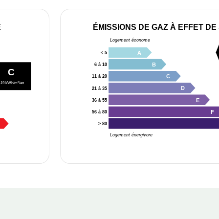
E
ÉMISSIONS DE GAZ À EFFET DE
Logement économe
A
≤ 5
B
6 à 10
C
C
11 à 20
119 kWh/m²/an
D
21 à 35
E
36 à 55
F
56 à 80
> 80
Logement énergivore