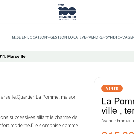
MISE EN LOCATION
GESTION LOCATIVE
VENDRE
SYNDIC
L'AGE
011, Marseille
VENTE
arseille,Quartier La Pomme, maison
La Pom
ville , t
ions successives alliant le charme de
Avenue Emmanuel 
onfort moderne.Elle s'organise comme