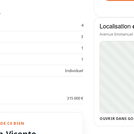
s
Localisation
4
Avenue Emmanuel Al
3
1
1
Individuel
315 000 €
OUVRIR DANS GO
DE CE BIEN
n-Vicente