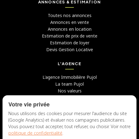
ANNONCES & ESTIMATION
Toutes nos annonces
Annonces en vente
Annonces en location
Estimation de prix de vente
Estimation de loyer
Devis Gestion Locative
L'AGENCE
L'agence Immobilière Pujol
La team Pujol
Nos valeurs
Avis clients
Votre vie privée
Conseils
Candidater chez nous
Nous utilisons des cookies pour mesurer l'audience du site
(Google Analytics) et évaluer nos campagnes publicitaires.
NOUS CONTACTER
Vous pouvez tout accepter, tout refuser, ou choisir. Voir notre
politique de confidentialité
.
7 rue du Docteur Fiolle, 13006 Marseille