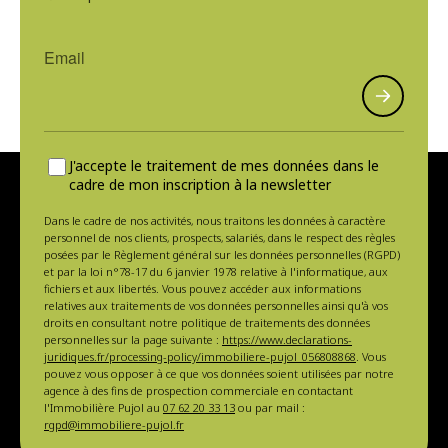
J'accepte le traitement de mes données dans le
cadre de mon inscription à la newsletter
Dans le cadre de nos activités, nous traitons les données à caractère
personnel de nos clients, prospects, salariés, dans le respect des règles
posées par le Règlement général sur les données personnelles (RGPD)
et par la loi n°78-17 du 6 janvier 1978 relative à l'informatique, aux
fichiers et aux libertés. Vous pouvez accéder aux informations
relatives aux traitements de vos données personnelles ainsi qu'à vos
droits en consultant notre politique de traitements des données
personnelles sur la page suivante :
https://www.declarations-
juridiques.fr/processing-policy/immobiliere-pujol_056808868
. Vous
pouvez vous opposer à ce que vos données soient utilisées par notre
agence à des fins de prospection commerciale en contactant
l'Immobilière Pujol au
07 62 20 33 13
ou par mail :
rgpd@immobiliere-pujol.fr