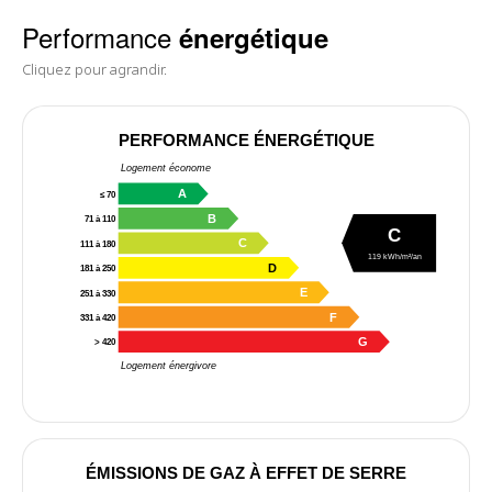
Performance
énergétique
Cliquez pour agrandir.
PERFORMANCE ÉNERGÉTIQUE
Logement économe
A
≤ 70
B
71 à 110
C
C
111 à 180
119 kWh/m²/an
D
181 à 250
E
251 à 330
F
331 à 420
G
> 420
Logement énergivore
ÉMISSIONS DE GAZ À EFFET DE SERRE