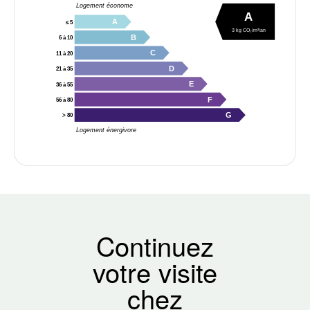
Logement économe
A
A
≤ 5
3 kg CO₂/m²/an
B
6 à 10
C
11 à 20
D
21 à 35
E
36 à 55
F
56 à 80
G
> 80
Logement énergivore
Continuez
votre visite
chez