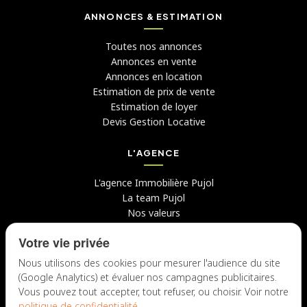
ANNONCES & ESTIMATION
Toutes nos annonces
Annonces en vente
Annonces en location
Estimation de prix de vente
Estimation de loyer
Devis Gestion Locative
L'AGENCE
L'agence Immobilière Pujol
La team Pujol
Nos valeurs
Avis clients
Votre vie privée
Conseils
Candidater chez nous
Nous utilisons des cookies pour mesurer l'audience du site
(Google Analytics) et évaluer nos campagnes publicitaires.
NOUS CONTACTER
Vous pouvez tout accepter, tout refuser, ou choisir. Voir notre
politique de confidentialité
.