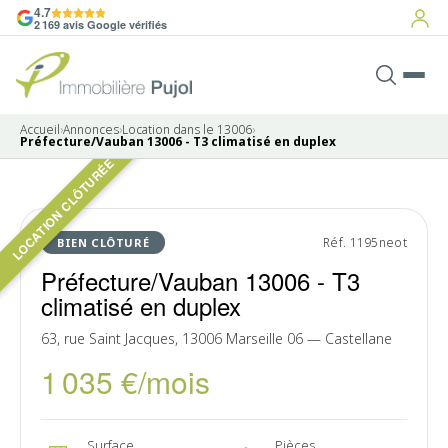
4.7
2 169 avis Google vérifiés
Accueil
›
Annonces
›
Location dans le 13006
›
Préfecture/Vauban 13006 - T3 climatisé en duplex
LOCATION CLÔTURÉE
10 photos
LOUÉ
Réf. 1195neot
BIEN CLÔTURÉ
Préfecture/Vauban 13006 - T3
climatisé en duplex
63, rue Saint Jacques, 13006 Marseille 06 — Castellane
1 035 €/mois
Surface
Pièces