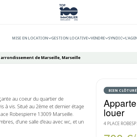
MISE EN LOCATION
GESTION LOCATIVE
VENDRE
SYNDIC
L'AGE
 arrondissement de Marseille, Marseille
BIEN CLÔTURÉ
çante au coeur du quartier de
Apparte
is à vis. Situé au 2ème et dernier étage
louer
Place Robespierre 13009 Marseille.
ambres, d'une salle d'eau avec wc, et un
4 PLACE ROBES