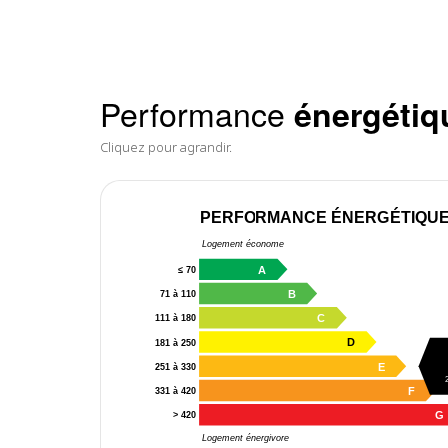
Performance
énergétiq
Cliquez pour agrandir.
PERFORMANCE ÉNERGÉTIQU
Logement économe
A
≤ 70
B
71 à 110
C
111 à 180
D
181 à 250
E
251 à 330
F
331 à 420
G
> 420
Logement énergivore