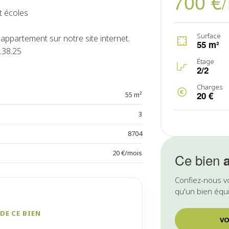
700 €
t écoles
Surface
appartement sur notre site internet.
55 m²
.38.25
Étage
2/2
Charges
20 €
55 m²
3
8704
20 €/mois
Ce bien
Confiez-nous v
qu'un bien équi
DE CE BIEN
VO