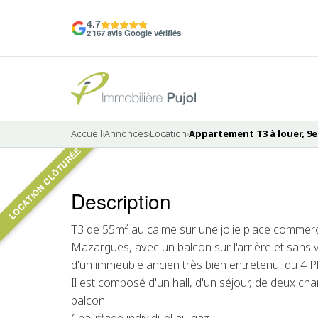
4.7
2 167 avis Google vérifiés
Accueil
›
Annonces
›
Location
›
Appartement T3 à louer, 9e
LOCATION CLÔTURÉE
Pas de photo disponible
Description
LOUÉ
T3 de 55m² au calme sur une jolie place commer
Mazargues, avec un balcon sur l'arrière et sans v
d'un immeuble ancien très bien entretenu, du 4 
Il est composé d'un hall, d'un séjour, de deux ch
balcon.