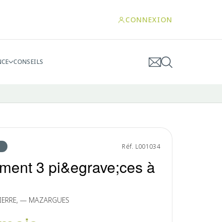
CONNEXION
NCE
CONSEILS
Réf. L001034
ment 3 pi&egrave;ces à
PIERRE, — MAZARGUES