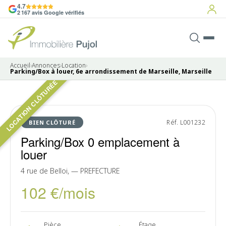
4.7
2 167 avis Google vérifiés
Accueil
›
Annonces
›
Location
›
Parking/Box à louer, 6e arrondissement de Marseille, Marseille
LOCATION CLÔTURÉE
Pas de photo disponible
LOUÉ
Réf. L001232
BIEN CLÔTURÉ
Parking/Box 0 emplacement à
louer
4 rue de Belloi, — PREFECTURE
102 €/mois
Pièce
Étage