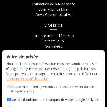
Estimation de prix de vente
Estimation de loyer
Devis Gestion Locative
L'AGENCE
L'agence Immobilière Pujol
La team Pujol
Nos valeurs
Avis clients
Votre vie privée
Conseils
Candidater chez nous
Nous utilisons des cookies pour mesurer l'audience du site
(Google Analytics) et évaluer nos campagnes publicitaires.
NOUS CONTACTER
Vous pouvez tout accepter, tout refuser, ou choisir. Voir notre
politique de confidentialité
.
7 rue du Docteur Fiolle, 13006 Marseille
Nécessaires
— indispensables au fonctionnement du site
Lun – Jeu : 9h – 12h / 14h – 18h
(toujours actifs).
Ven : 9h – 12h / 14h – 17h
Mesure d'audience
— statistiques de visite (Google Analytics).
NOUS ÉCRIRE