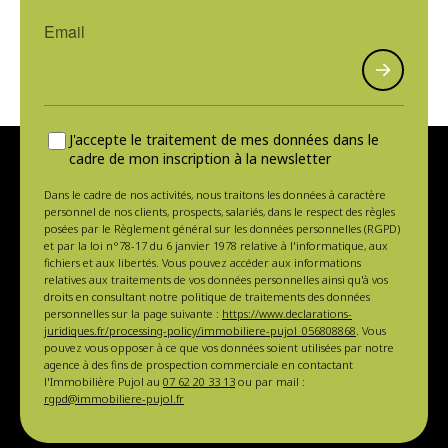
J'accepte le traitement de mes données dans le
cadre de mon inscription à la newsletter
Dans le cadre de nos activités, nous traitons les données à caractère
personnel de nos clients, prospects, salariés, dans le respect des règles
posées par le Règlement général sur les données personnelles (RGPD)
et par la loi n°78-17 du 6 janvier 1978 relative à l'informatique, aux
fichiers et aux libertés. Vous pouvez accéder aux informations
relatives aux traitements de vos données personnelles ainsi qu'à vos
droits en consultant notre politique de traitements des données
personnelles sur la page suivante :
https://www.declarations-
juridiques.fr/processing-policy/immobiliere-pujol_056808868
. Vous
pouvez vous opposer à ce que vos données soient utilisées par notre
agence à des fins de prospection commerciale en contactant
l'Immobilière Pujol au
07 62 20 33 13
ou par mail :
rgpd@immobiliere-pujol.fr