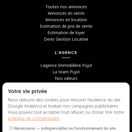
Toutes nos annonces
Annonces en vente
Annonces en location
Estimation de prix de vente
Estimation de loyer
Devis Gestion Locative
L'AGENCE
L'agence Immobilière Pujol
La team Pujol
Nos valeurs
Avis clients
Votre vie privée
Conseils
Candidater chez nous
Nous utilisons des cookies pour mesurer l'audience du site
(Google Analytics) et évaluer nos campagnes publicitaires.
NOUS CONTACTER
Vous pouvez tout accepter, tout refuser, ou choisir. Voir notre
politique de confidentialité
.
7 rue du Docteur Fiolle, 13006 Marseille
Nécessaires
— indispensables au fonctionnement du site
Lun – Jeu : 9h – 12h / 14h – 18h