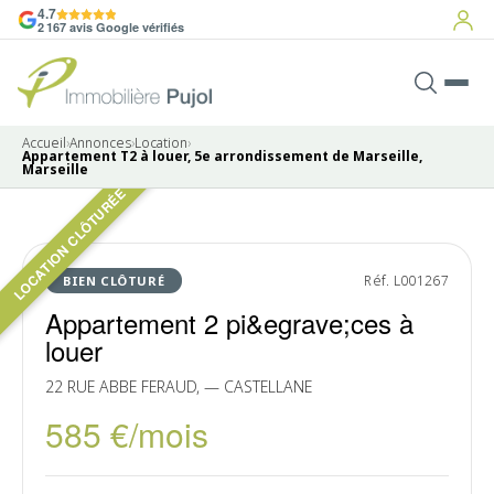
4.7
2 167 avis Google vérifiés
Accueil
›
Annonces
›
Location
›
Appartement T2 à louer, 5e arrondissement de Marseille,
Marseille
LOCATION CLÔTURÉE
Pas de photo disponible
LOUÉ
Réf. L001267
BIEN CLÔTURÉ
Appartement 2 pi&egrave;ces à
louer
22 RUE ABBE FERAUD, — CASTELLANE
585 €/mois