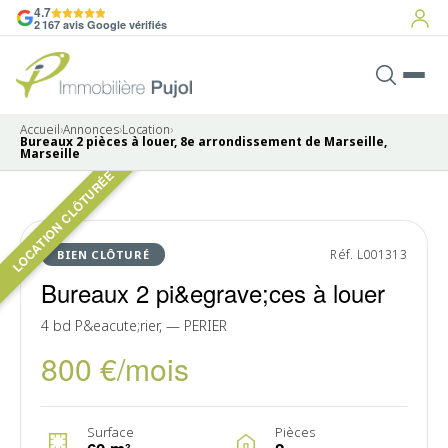
4.7
2 167 avis Google vérifiés
Accueil
›
Annonces
›
Location
›
Bureaux 2 pièces à louer, 8e arrondissement de Marseille,
Marseille
LOCATION CLÔTURÉE
Pas de photo disponible
LOUÉ
Réf. L001313
BIEN CLÔTURÉ
Bureaux 2 pi&egrave;ces à louer
4 bd P&eacute;rier, — PERIER
800 €/mois
Surface
Pièces