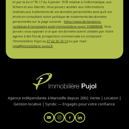
et par la loi n°78-17 du 6 janvier 1978 relative à l'informatique, aux
fichiers et aux libertés. Vous pouvez accéder aux informations
relatives aux traitements de vos données personnelles ainsi qu'à vos
droits en consultant notre politique de traitements des données
personnelles sur la page suivante :
https://www.declarations-
juridiques.fr/processing-policy/immobiliere-pujol_056808868
. Vous
pouvez vous opposer à ce que vos données soient utilisées par notre
agence à des fins de prospection commerciale en contactant
l'Immobilière Pujol au
07 62 20 33 13
ou par mail :
rgpd@immobiliere-pujol.fr
Agence indépendante à Marseille depuis 2002. Vente | Location |
Gestion locative | Syndic — Engagés pour votre confiance.