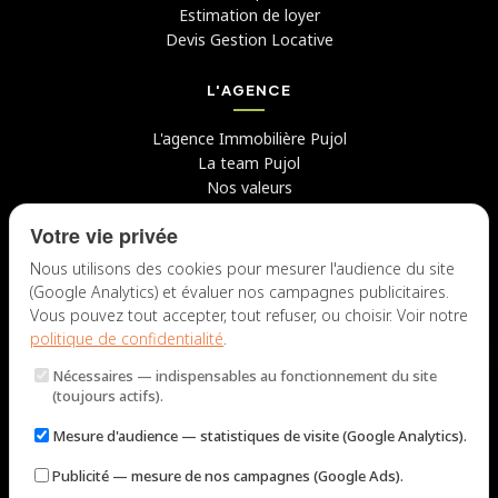
Estimation de loyer
Devis Gestion Locative
L'AGENCE
L'agence Immobilière Pujol
La team Pujol
Nos valeurs
Avis clients
Votre vie privée
Conseils
Candidater chez nous
Nous utilisons des cookies pour mesurer l'audience du site
(Google Analytics) et évaluer nos campagnes publicitaires.
NOUS CONTACTER
Vous pouvez tout accepter, tout refuser, ou choisir. Voir notre
politique de confidentialité
.
7 rue du Docteur Fiolle, 13006 Marseille
Nécessaires
— indispensables au fonctionnement du site
Lun – Jeu : 9h – 12h / 14h – 18h
(toujours actifs).
Ven : 9h – 12h / 14h – 17h
Mesure d'audience
— statistiques de visite (Google Analytics).
NOUS ÉCRIRE
Publicité
— mesure de nos campagnes (Google Ads).