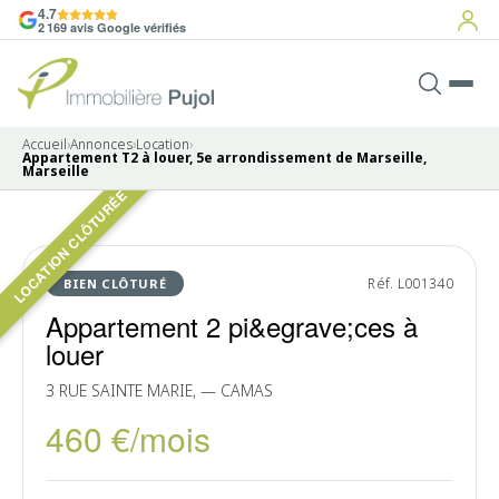
4.7
2 169 avis Google vérifiés
Accueil
›
Annonces
›
Location
›
Appartement T2 à louer, 5e arrondissement de Marseille,
Marseille
LOCATION CLÔTURÉE
Pas de photo disponible
LOUÉ
Réf. L001340
BIEN CLÔTURÉ
Appartement 2 pi&egrave;ces à
louer
3 RUE SAINTE MARIE, — CAMAS
460 €/mois