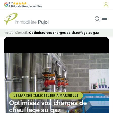
4.7
2 169 avis Google vérifiés
Accueil
›
Conseils
›
Optimisez vos charges de chauffage au gaz
LE MARCHÉ IMMOBILIER À MARSEILLE
Optimisez vos charges de
chauffage au gaz