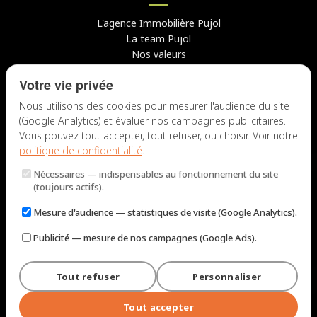
L'agence Immobilière Pujol
La team Pujol
Nos valeurs
Avis clients
Votre vie privée
Conseils
Candidater chez nous
Nous utilisons des cookies pour mesurer l'audience du site
(Google Analytics) et évaluer nos campagnes publicitaires.
NOUS CONTACTER
Vous pouvez tout accepter, tout refuser, ou choisir. Voir notre
politique de confidentialité
.
7 rue du Docteur Fiolle, 13006 Marseille
Nécessaires
— indispensables au fonctionnement du site
Lun – Jeu : 9h – 12h / 14h – 18h
(toujours actifs).
Ven : 9h – 12h / 14h – 17h
Mesure d'audience
— statistiques de visite (Google Analytics).
NOUS ÉCRIRE
Publicité
— mesure de nos campagnes (Google Ads).
Tout refuser
Personnaliser
© 2026 Immobilière Pujol — Marseille. Tous droits réservés.
Mentions légales et tarifs
Politique de confidentialité
Plan du site
Tout accepter
Gérer les cookies