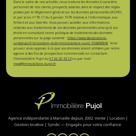
Dans le cadre de nos activités, nous traitons les données à caractère
personnel de nos clients, prospects, salariés, dans le respect des règles
posées par le Règlement général sur les données personnelles (RGPD)
et par la loi n°78-17 du 6 janvier 1978 relative à l'informatique, aux
fichiers et aux libertés. Vous pouvez accéder aux informations
relatives aux traitements de vos données personnelles ainsi qu'à vos
droits en consultant notre politique de traitements des données
personnelles sur la page suivante :
https://www.declarations-
juridiques.fr/processing-policy/immobiliere-pujol_056808868
. Vous
pouvez vous opposer à ce que vos données soient utilisées par notre
agence à des fins de prospection commerciale en contactant
l'Immobilière Pujol au
07 62 20 33 13
ou par mail :
rgpd@immobiliere-pujol.fr
Agence indépendante à Marseille depuis 2002. Vente | Location |
Gestion locative | Syndic — Engagés pour votre confiance.