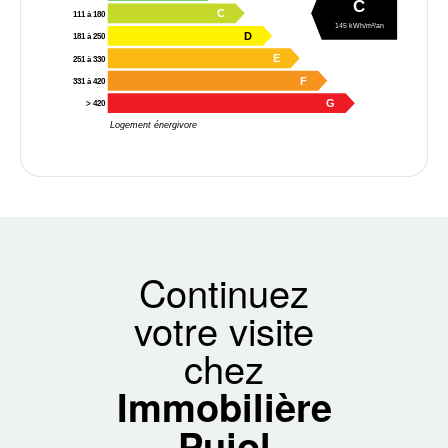
C
C
111 à 180
145 kWh/m²/an
D
181 à 250
E
251 à 330
F
331 à 420
G
> 420
Logement énergivore
Continuez
votre visite
chez
Immobilière
Pujol