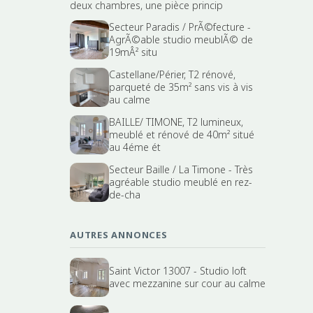
deux chambres, une pièce princip
Secteur Paradis / PrÃ©fecture -
AgrÃ©able studio meublÃ© de
19mÂ² situ
Castellane/Périer, T2 rénové,
parqueté de 35m² sans vis à vis
au calme
BAILLE/ TIMONE, T2 lumineux,
meublé et rénové de 40m² situé
au 4éme ét
Secteur Baille / La Timone - Très
agréable studio meublé en rez-
de-cha
AUTRES ANNONCES
Saint Victor 13007 - Studio loft
avec mezzanine sur cour au calme