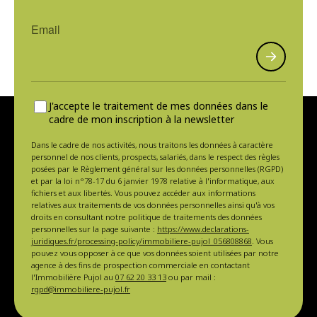
J'accepte le traitement de mes données dans le
cadre de mon inscription à la newsletter
Dans le cadre de nos activités, nous traitons les données à caractère
personnel de nos clients, prospects, salariés, dans le respect des règles
posées par le Règlement général sur les données personnelles (RGPD)
et par la loi n°78-17 du 6 janvier 1978 relative à l'informatique, aux
fichiers et aux libertés. Vous pouvez accéder aux informations
relatives aux traitements de vos données personnelles ainsi qu'à vos
droits en consultant notre politique de traitements des données
personnelles sur la page suivante :
https://www.declarations-
juridiques.fr/processing-policy/immobiliere-pujol_056808868
. Vous
pouvez vous opposer à ce que vos données soient utilisées par notre
agence à des fins de prospection commerciale en contactant
l'Immobilière Pujol au
07 62 20 33 13
ou par mail :
rgpd@immobiliere-pujol.fr