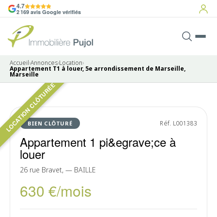
4.7
2 169 avis Google vérifiés
Accueil
›
Annonces
›
Location
›
Appartement T1 à louer, 5e arrondissement de Marseille,
Marseille
LOCATION CLÔTURÉE
Pas de photo disponible
LOUÉ
Réf. L001383
BIEN CLÔTURÉ
Appartement 1 pi&egrave;ce à
louer
26 rue Bravet, — BAILLE
630 €/mois