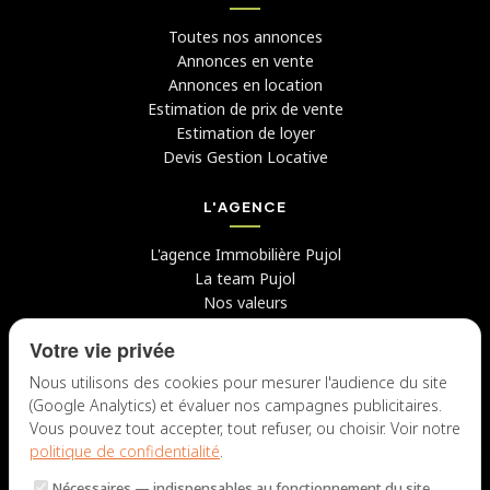
Toutes nos annonces
Annonces en vente
Annonces en location
Estimation de prix de vente
Estimation de loyer
Devis Gestion Locative
L'AGENCE
L'agence Immobilière Pujol
La team Pujol
Nos valeurs
Avis clients
Votre vie privée
Conseils
Candidater chez nous
Nous utilisons des cookies pour mesurer l'audience du site
(Google Analytics) et évaluer nos campagnes publicitaires.
NOUS CONTACTER
Vous pouvez tout accepter, tout refuser, ou choisir. Voir notre
politique de confidentialité
.
7 rue du Docteur Fiolle, 13006 Marseille
Nécessaires
— indispensables au fonctionnement du site