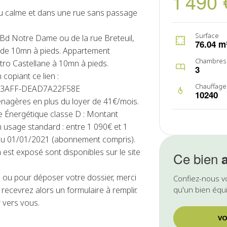
1 490 
u calme et dans une rue sans passage
Surface
Bd Notre Dame ou de la rue Breteuil,
76.04 m
s de 10mn à pieds. Appartement
Chambres
étro Castellane à 10mn à pieds.
3
 copiant ce lien :
Chauffage
E4-3AFF-DEAD7A22F58E
10240
énagères en plus du loyer de 41€/mois.
 Énergétique classe D : Montant
 usage standard : entre 1 090€ et 1
 au 01/01/2021 (abonnement compris).
 est exposé sont disponibles sur le site
Ce bien
ou pour déposer votre dossier, merci
Confiez-nous v
recevrez alors un formulaire à remplir.
qu'un bien équi
 vers vous.
VO