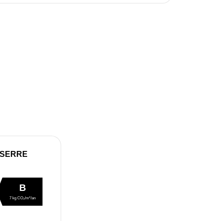
 SERRE
B
7 kg CO₂/m²/an