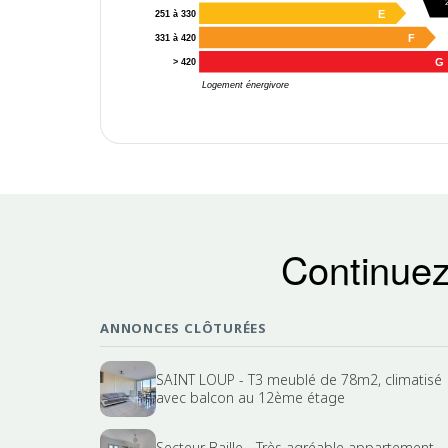
E
251 à 330
F
331 à 420
G
> 420
Logement énergivore
Continuez
ANNONCES CLÔTURÉES
SAINT LOUP - T3 meublé de 78m2, climatisé
avec balcon au 12ème étage
Secteur Baille - Très agréable appartement