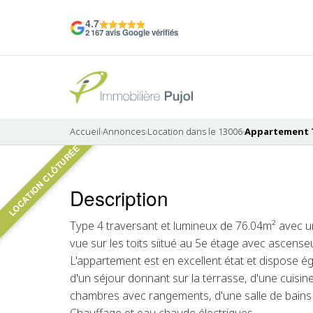
4.7
2 167 avis Google vérifiés
Accueil
›
Annonces
›
Location dans le 13006
›
Appartement T4
LOCATION CLÔTURÉE
8 photos
Description
LOUÉ
Type 4 traversant et lumineux de 76.04m² avec u
vue sur les toits siitué au 5e étage avec ascens
L'appartement est en excellent état et dispose é
d'un séjour donnant sur la terrasse, d'une cuisi
chambres avec rangements, d'une salle de bains av