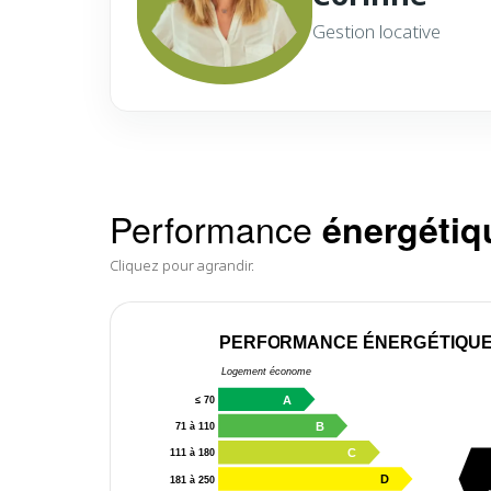
Gestion locative
Performance
énergétiq
Cliquez pour agrandir.
PERFORMANCE ÉNERGÉTIQU
Logement économe
A
≤ 70
B
71 à 110
C
111 à 180
D
181 à 250