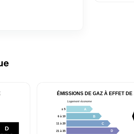
ue
E
ÉMISSIONS DE GAZ À EFFET DE
Logement économe
A
≤ 5
B
6 à 10
C
11 à 20
D
D
21 à 35