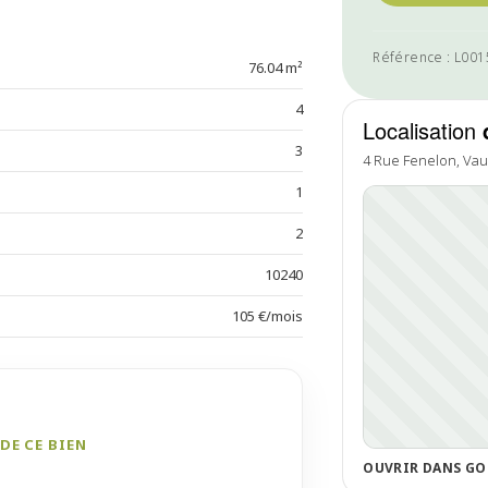
Référence : L00
76.04 m²
4
Localisation
3
4 Rue Fenelon, Va
1
2
10240
105 €/mois
DE CE BIEN
OUVRIR DANS GO