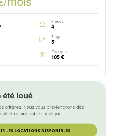
€/mois
Pièces
²
4
Étage
5
Charges
105 €
a été loué
os critères. Nous vous préviendrons dès
valent rejoint notre catalogue.
IR LES LOCATIONS DISPONIBLES