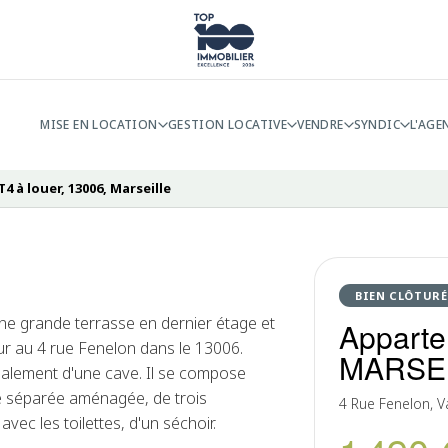
MISE EN LOCATION
GESTION LOCATIVE
VENDRE
SYNDIC
L'AGE
 à louer, 13006, Marseille
BIEN CLÔTURÉ
ne grande terrasse en dernier étage et
Apparte
eur au 4 rue Fenelon dans le 13006.
MARSE
galement d'une cave. Il se compose
ne séparée aménagée, de trois
4 Rue Fenelon, 
ec les toilettes, d'un séchoir.