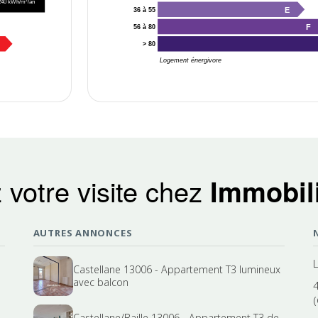
240 kWh/m²/an
E
36 à 55
F
56 à 80
> 80
Logement énergivore
 votre visite chez
Immobili
AUTRES ANNONCES
Castellane 13006 - Appartement T3 lumineux
avec balcon
(
Castellane/Baille 13006 - Appartement T3 de