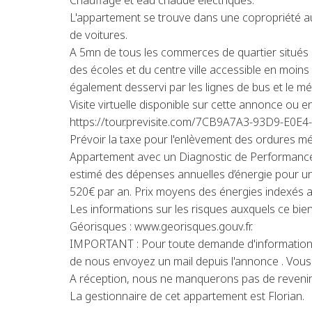
Chauffage et eau chaude électriques.
L'appartement se trouve dans une copropriété a
de voitures.
A 5mn de tous les commerces de quartier situés 
des écoles et du centre ville accessible en moin
également desservi par les lignes de bus et le m
Visite virtuelle disponible sur cette annonce ou en
https://tour.previsite.com/7CB9A7A3-93D9-E0
Prévoir la taxe pour l'enlèvement des ordures m
Appartement avec un Diagnostic de Performance
estimé des dépenses annuelles d’énergie pour un
520€ par an. Prix moyens des énergies indexés
Les informations sur les risques auxquels ce bien
Géorisques : www.georisques.gouv.fr.
IMPORTANT : Pour toute demande d'information 
de nous envoyez un mail depuis l'annonce . Vous 
A réception, nous ne manquerons pas de revenir
La gestionnaire de cet appartement est Florian.