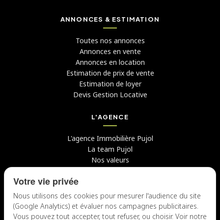
ANNONCES & ESTIMATION
Toutes nos annonces
Annonces en vente
Annonces en location
Estimation de prix de vente
Estimation de loyer
Devis Gestion Locative
L'AGENCE
L'agence Immobilière Pujol
La team Pujol
Nos valeurs
Avis clients
Votre vie privée
Conseils
Candidater chez nous
Nous utilisons des cookies pour mesurer l'audience du site
(Google Analytics) et évaluer nos campagnes publicitaires.
NOUS CONTACTER
Vous pouvez tout accepter, tout refuser, ou choisir. Voir notre