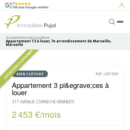
4.7
2 169 avis Google vérifiés
Accueil
›
Annonces
›
Location
›
Appartement T3 à louer, 7e arrondissement de Marseille,
Marseille
LOCATION CLÔTURÉE
Pas de photo disponible
LOUÉ
Réf. L001589
BIEN CLÔTURÉ
Appartement 3 pi&egrave;ces à
louer
317 AVENUE CORNICHE KENNEDY,
2 453 €/mois