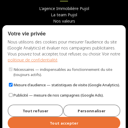
L'agence Immobilière Pujol
La team Pujol
Nos valeurs
Avis clients
Votre vie privée
Conseils
Candidater chez nous
Nous utilisons des cookies pour mesurer l'audience du site
(Google Analytics) et évaluer nos campagnes publicitaires.
NOUS CONTACTER
Vous pouvez tout accepter, tout refuser, ou choisir. Voir notre
politique de confidentialité
.
7 rue du Docteur Fiolle, 13006 Marseille
Nécessaires
— indispensables au fonctionnement du site
Lun – Jeu : 9h – 12h / 14h – 18h
(toujours actifs).
Ven : 9h – 12h / 14h – 17h
Mesure d'audience
— statistiques de visite (Google Analytics).
NOUS ÉCRIRE
Publicité
— mesure de nos campagnes (Google Ads).
Tout refuser
Personnaliser
© 2026 Immobilière Pujol — Marseille. Tous droits réservés.
Mentions légales et tarifs
Politique de confidentialité
Plan du site
Tout accepter
Gérer les cookies
Conçu par
Perel Web Studio