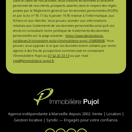
Dans le cadre de nos activités, nous traitons les données à caractère
personnel de nos clients, prospects, salariés, dans le respect des règles
posées par le Règlement général sur les données personnelles (RGPD)
et par la loi n°78-17 du 6 janvier 1978 relative à l'informatique, aux
fichiers et aux libertés. Vous pouvez accéder aux informations
relatives aux traitements de vos données personnelles ainsi qu'à vos
droits en consultant notre politique de traitements des données
personnelles sur la page suivante :
https://www.declarations-
juridiques.fr/processing-policy/immobiliere-pujol_056808868
. Vous
pouvez vous opposer à ce que vos données soient utilisées par notre
agence à des fins de prospection commerciale en contactant
l'Immobilière Pujol au
07 62 20 33 13
ou par mail :
rgpd@immobiliere-pujol.fr
Agence indépendante à Marseille depuis 2002. Vente | Location |
Gestion locative | Syndic — Engagés pour votre confiance.