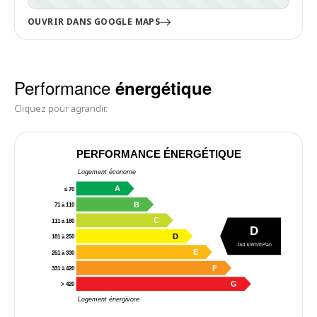
OUVRIR DANS GOOGLE MAPS
Performance
énergétique
Cliquez pour agrandir.
PERFORMANCE ÉNERGÉTIQUE
Logement économe
A
≤ 70
B
71 à 110
C
111 à 180
D
D
181 à 250
164 kWh/m²/an
E
251 à 330
F
331 à 420
G
> 420
Logement énergivore