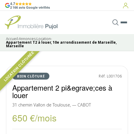
4.7
2 166 avis Google vérifiés
Accueil
›
Annonces
›
Location
›
Appartement T2 à louer, 10e arrondissement de Marseille,
Marseille
LOCATION CLÔTURÉE
Pas de photo disponible
LOUÉ
Réf. L001706
BIEN CLÔTURÉ
Appartement 2 pi&egrave;ces à
louer
31 chemin Vallon de Toulouse, — CABOT
650 €/mois