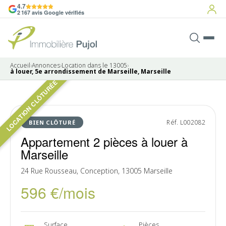
4.7
2 167 avis Google vérifiés
Accueil
›
Annonces
›
Location dans le 13005
›
à louer, 5e arrondissement de Marseille, Marseille
LOCATION CLÔTURÉE
8 photos
LOUÉ
Réf. L002082
BIEN CLÔTURÉ
Appartement 2 pièces à louer à
Marseille
24 Rue Rousseau, Conception, 13005 Marseille
596 €/mois
Surface
Pièces