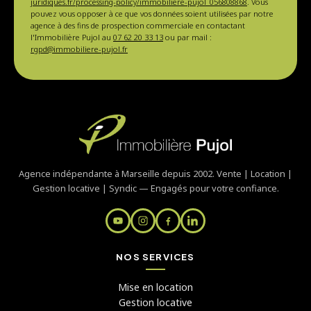
juridiques.fr/processing-policy/immobiliere-pujol_056808868
. Vous
pouvez vous opposer à ce que vos données soient utilisées par notre
agence à des fins de prospection commerciale en contactant
l'Immobilière Pujol au
07 62 20 33 13
ou par mail :
rgpd@immobiliere-pujol.fr
Agence indépendante à Marseille depuis 2002. Vente | Location |
Gestion locative | Syndic — Engagés pour votre confiance.
NOS SERVICES
Mise en location
Gestion locative