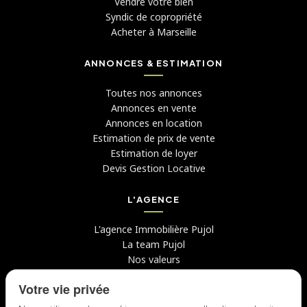
Vendre votre bien
Syndic de copropriété
Acheter à Marseille
ANNONCES & ESTIMATION
Toutes nos annonces
Annonces en vente
Annonces en location
Estimation de prix de vente
Estimation de loyer
Devis Gestion Locative
L'AGENCE
L'agence Immobilière Pujol
La team Pujol
Nos valeurs
Avis clients
Votre vie privée
Conseils
Candidater chez nous