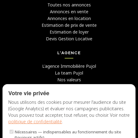
Toutes nos annonces
Annonces en vente
Annonces en location
Estimation de prix de vente
Estimation de loyer
Devis Gestion Locative
L'AGENCE
L'agence Immobilière Pujol
La team Pujol
Nos valeurs
Avis clients
Votre vie privée
Conseils
Candidater chez nous
Nous utilisons des cookies pour mesurer l'audience du site
(Google Analytics) et évaluer nos campagnes publicitaires.
NOUS CONTACTER
Vous pouvez tout accepter, tout refuser, ou choisir. Voir notre
politique de confidentialité
.
7 rue du Docteur Fiolle, 13006 Marseille
Nécessaires
— indispensables au fonctionnement du site
Lun – Jeu : 9h – 12h / 14h – 18h
(toujours actifs).