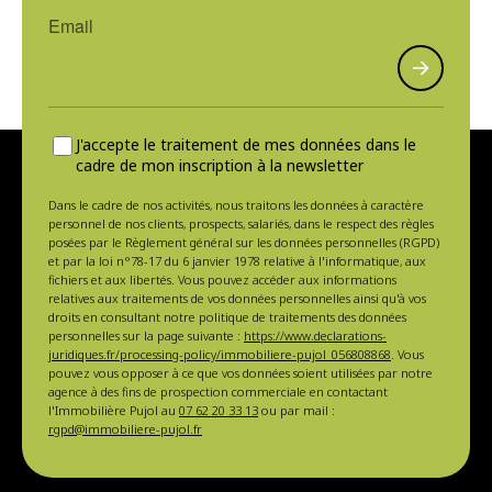
J'accepte le traitement de mes données dans le
cadre de mon inscription à la newsletter
Dans le cadre de nos activités, nous traitons les données à caractère
personnel de nos clients, prospects, salariés, dans le respect des règles
posées par le Règlement général sur les données personnelles (RGPD)
et par la loi n°78-17 du 6 janvier 1978 relative à l'informatique, aux
fichiers et aux libertés. Vous pouvez accéder aux informations
relatives aux traitements de vos données personnelles ainsi qu'à vos
droits en consultant notre politique de traitements des données
personnelles sur la page suivante :
https://www.declarations-
juridiques.fr/processing-policy/immobiliere-pujol_056808868
. Vous
pouvez vous opposer à ce que vos données soient utilisées par notre
agence à des fins de prospection commerciale en contactant
l'Immobilière Pujol au
07 62 20 33 13
ou par mail :
rgpd@immobiliere-pujol.fr