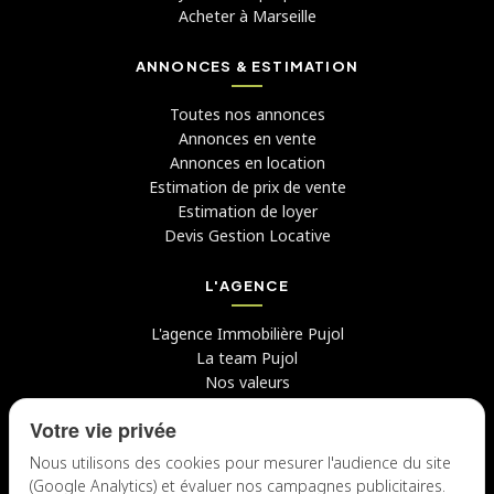
Acheter à Marseille
ANNONCES & ESTIMATION
Toutes nos annonces
Annonces en vente
Annonces en location
Estimation de prix de vente
Estimation de loyer
Devis Gestion Locative
L'AGENCE
L'agence Immobilière Pujol
La team Pujol
Nos valeurs
Avis clients
Votre vie privée
Conseils
Candidater chez nous
Nous utilisons des cookies pour mesurer l'audience du site
(Google Analytics) et évaluer nos campagnes publicitaires.