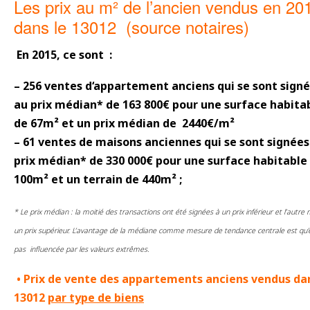
Les prix au m² de l’ancien vendus en 20
dans le 13012 (source notaires)
12,97
En 2015, ce sont :
– 256 ventes d‘appartement anciens qui se sont sign
au prix médian* de 163 800€ pour une surface habita
de 67m² et un prix médian de 2440€/m²
– 61 ventes de maisons anciennes qui se sont signées
prix médian* de 330 000€ pour une surface habitable
100m² et un terrain de 440m² ;
* Le prix médian : la moitié des transactions ont été signées à un prix inférieur et l’autre 
un prix supérieur. L’avantage de la médiane comme mesure de tendance centrale est qu’el
pas influencée par les valeurs extrêmes.
• Prix de vente des appartements anciens vendus dan
13012
par type de biens