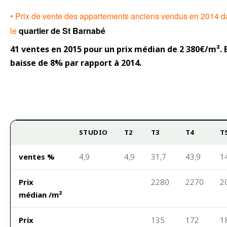
Surface
42m²
64m²
72m²
• Prix de vente des appartements anciens vendus en 2014 
habitable
le
quartier de St Barnabé
41 ventes en 2015 pour un prix médian de 2 380€/m².
baisse de 8% par rapport à 2014.
STUDIO
T2
T3
T4
T
ventes %
4,9
4,9
31,7
43,9
1
Prix
2280
2270
2
médian /m²
Prix
135
172
1