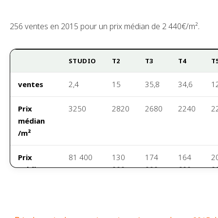
256 ventes en 2015 pour un prix médian de 2 440€/m².
STUDIO
T2
T3
T4
T
ventes
2,4
15
35,8
34,6
1
Prix
3250
2820
2680
2240
2
médian
/m²
Prix
81 400
130
174
164
2
médian
000
000
600
0
Surface
29m²
45m²
65m²
80m²
9
habitable