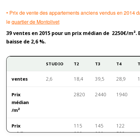
habitable
• Prix de vente des appartements anciens vendus en 2014 
le
quartier de Montolivet
39 ventes en 2015 pour un prix médian de 2250€/m². 
baisse de 2,6 %.
STUDIO
T2
T3
T4
ventes
2,6
18,4
39,5
28,9
1
Prix
2820
2440
1940
médian
/m²
Prix
115
145
122
médian
000
000
500