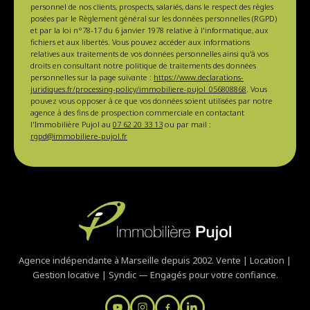
personnel de nos clients, prospects, salariés, dans le respect des règles
posées par le Règlement général sur les données personnelles (RGPD)
et par la loi n°78-17 du 6 janvier 1978 relative à l'informatique, aux
fichiers et aux libertés. Vous pouvez accéder aux informations
relatives aux traitements de vos données personnelles ainsi qu'à vos
droits en consultant notre politique de traitements des données
personnelles sur la page suivante :
https://www.declarations-
juridiques.fr/processing-policy/immobiliere-pujol_056808868
. Vous
pouvez vous opposer à ce que vos données soient utilisées par notre
agence à des fins de prospection commerciale en contactant
l'Immobilière Pujol au
07 62 20 33 13
ou par mail :
rgpd@immobiliere-pujol.fr
Agence indépendante à Marseille depuis 2002. Vente | Location |
Gestion locative | Syndic — Engagés pour votre confiance.