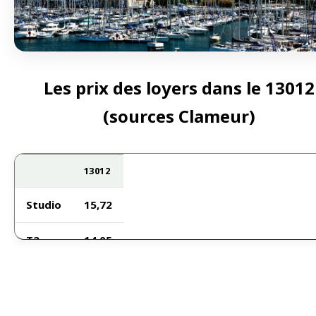
Les prix des loyers dans le 13012
(sources Clameur)
13012
Studio
15,72
T2
14,05
T3
11,32
T4
10,77