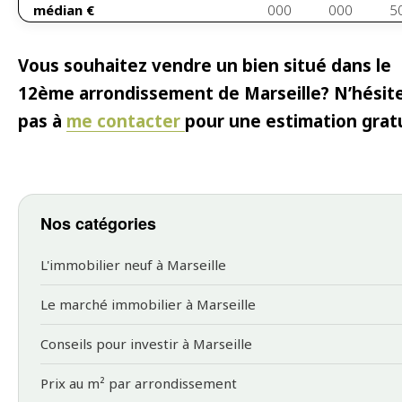
médian €
000
000
5
Surface
60m²
80m²
9
Vous souhaitez vendre un bien situé dans le
habitable
12ème arrondissement de Marseille? N’hésit
m²
pas à
me contacter
pour une estimation grat
Nos catégories
L'immobilier neuf à Marseille
Le marché immobilier à Marseille
Conseils pour investir à Marseille
Prix au m² par arrondissement