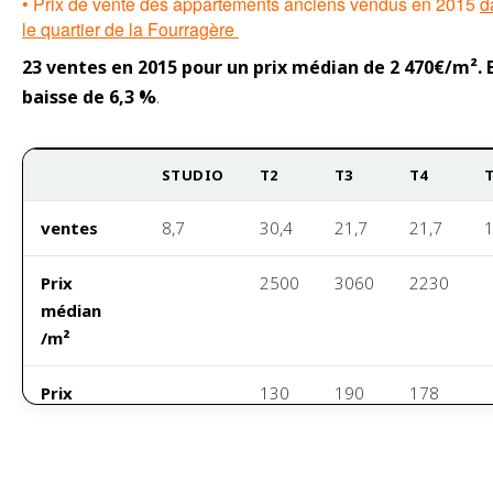
• Prix de vente des appartements anciens vendus en 2015
d
le quartier de la Fourragère
23 ventes en 2015 pour un prix médian de 2 470€/m². 
baisse de 6,3 %
.
STUDIO
T2
T3
T4
ventes
8,7
30,4
21,7
21,7
1
Prix
2500
3060
2230
médian
/m²
Prix
130
190
178
médian
000
000
000
Surface
47m²
70m²
80m²