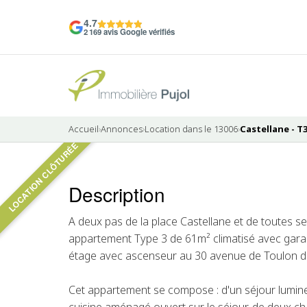
4.7
2 169 avis Google vérifiés
Accueil
›
Annonces
›
Location dans le 13006
›
Castellane - T
LOCATION CLÔTURÉE
6 photos
Description
LOUÉ
A deux pas de la place Castellane et de toutes s
appartement Type 3 de 61m² climatisé avec garag
étage avec ascenseur au 30 avenue de Toulon da
Cet appartement se compose : d'un séjour lumin