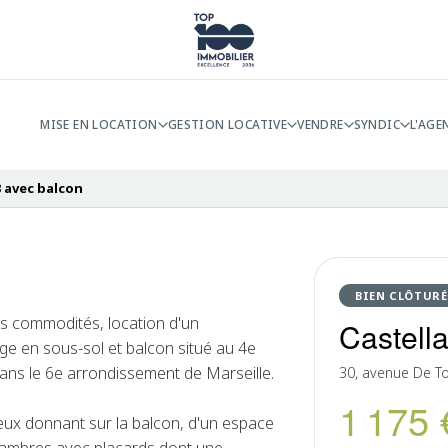
MISE EN LOCATION
GESTION LOCATIVE
VENDRE
SYNDIC
L'AGE
3 avec balcon
BIEN CLÔTURÉ
es commodités, location d'un
Castell
e en sous-sol et balcon situé au 4e
ns le 6e arrondissement de Marseille.
30, avenue De To
1 175 
eux donnant sur la balcon, d'un espace