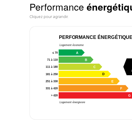
Performance
énergétiq
Cliquez pour agrandir.
PERFORMANCE ÉNERGÉTIQU
Logement économe
A
≤ 70
B
71 à 110
C
111 à 180
D
181 à 250
E
251 à 330
F
331 à 420
G
> 420
Logement énergivore