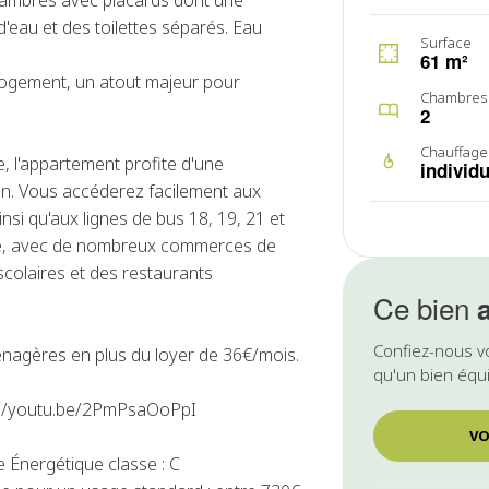
chambres avec placards dont une
d'eau et des toilettes séparés. Eau
Surface
61 m²
 logement, un atout majeur pour
Chambres
2
Chauffage
e, l'appartement profite d'une
individu
un. Vous accéderez facilement aux
insi qu'aux lignes de bus 18, 19, 21 et
ique, avec de nombreux commerces de
colaires et des restaurants
Ce bien
Confiez-nous v
énagères en plus du loyer de 36€/mois.
qu'un bien équi
tps://youtu.be/2PmPsaOoPpI
VO
Énergétique classe : C