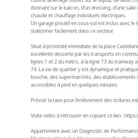
cuisine aménagé ouvert sur le séjour, de deux 
donnant sur le balcon, d'un dressing, d'une salle 
chaude et chauffage individuels électriques.
Un garage privatif en sous-sol est inclus avec le
stationner facilement dans ce secteur.
Situé à proximité immédiate de la place Castellan
excellente desserte par les transports en comm
lignes 1 et 2 du métro, à la ligne T3 du tramway a
74. La vie de quartier y est dynamique et prat
bouche, des supermarchés, des établissements s
accessibles à pied en quelques minutes.
Prévoir la taxe pour l'enlèvement des ordures m
Visite vidéo à retrouver en copiant ce lien : ht
Appartement avec un Diagnostic de Performance 