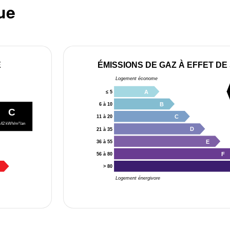
ue
E
ÉMISSIONS DE GAZ À EFFET DE
Logement économe
A
≤ 5
B
6 à 10
C
C
11 à 20
142 kWh/m²/an
D
21 à 35
E
36 à 55
F
56 à 80
> 80
Logement énergivore