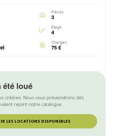
Pièces
3
Étage
4
Charges
el
75 €
a été loué
os critères. Nous vous préviendrons dès
valent rejoint notre catalogue.
IR LES LOCATIONS DISPONIBLES