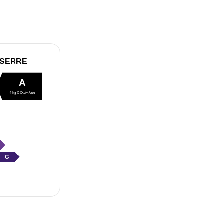
 SERRE
A
4 kg CO₂/m²/an
G