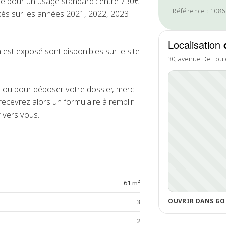
e pour un usage standard : entre 730€
Référence : 108
xés sur les années 2021, 2022, 2023
Localisation
 est exposé sont disponibles sur le site
30, avenue De Toul
ou pour déposer votre dossier, merci
ecevrez alors un formulaire à remplir.
 vers vous.
61 m²
OUVRIR DANS GO
3
2