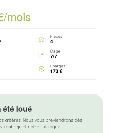
€/mois
Pièces
²
4
Étage
7/7
Charges
173 €
a été loué
os critères. Nous vous préviendrons dès
valent rejoint notre catalogue.