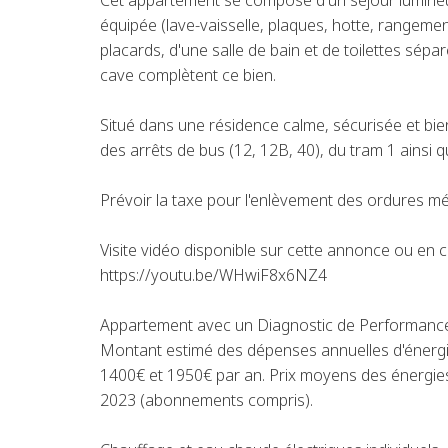
Cet appartement se compose d'un séjour lumineu
équipée (lave-vaisselle, plaques, hotte, rangeme
placards, d'une salle de bain et de toilettes sép
cave complètent ce bien.
Situé dans une résidence calme, sécurisée et bie
des arrêts de bus (12, 12B, 40), du tram 1 ainsi
Prévoir la taxe pour l'enlèvement des ordures m
Visite vidéo disponible sur cette annonce ou en co
https://youtu.be/WHwiF8x6NZ4
Appartement avec un Diagnostic de Performance
Montant estimé des dépenses annuelles d'énergi
1400€ et 1950€ par an. Prix moyens des énergie
2023 (abonnements compris).