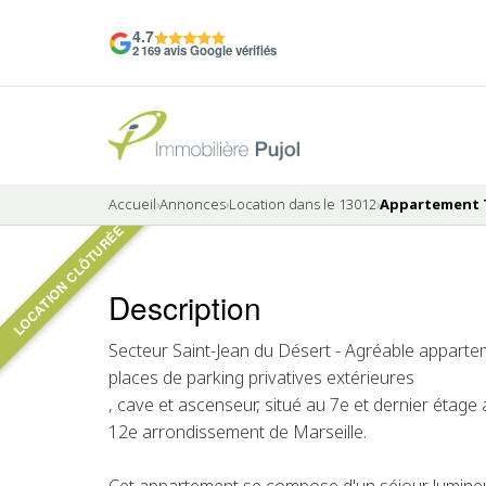
4.7
2 169 avis Google vérifiés
Accueil
›
Annonces
›
Location dans le 13012
›
Appartement T4
LOCATION CLÔTURÉE
8 photos
Description
LOUÉ
Secteur Saint-Jean du Désert - Agréable apparte
places de parking privatives extérieures
, cave et ascenseur, situé au 7e et dernier étage
12e arrondissement de Marseille.