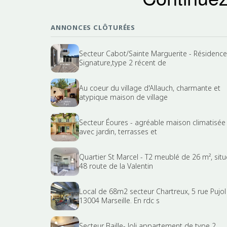
ANNONCES CLÔTURÉES
Secteur Cabot/Sainte Marguerite - Résidence
Signature,type 2 récent de
Au coeur du village d'Allauch, charmante et
atypique maison de village
Secteur Éoures - agréable maison climatisée
avec jardin, terrasses et
Quartier St Marcel - T2 meublé de 26 m², situ
48 route de la Valentin
Local de 68m2 secteur Chartreux, 5 rue Pujol
13004 Marseille. En rdc s
Secteur Baille- Joli appartement de type 2