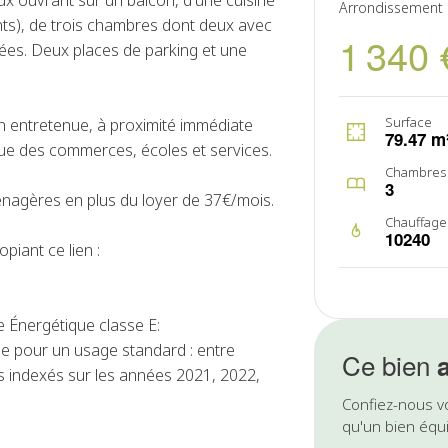
x ouvrant sur un balcon, d'une cuisine
Arrondissement
nts), de trois chambres dont deux avec
1 340 
arées. Deux places de parking et une
Surface
n entretenue, à proximité immédiate
79.47 m
 que des commerces, écoles et services.
Chambres
3
énagères en plus du loyer de 37€/mois.
Chauffage
10240
piant ce lien :
 Énergétique classe E:
e pour un usage standard : entre
Ce bien
s indexés sur les années 2021, 2022,
Confiez-nous v
qu'un bien équi