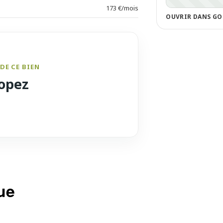
173 €/mois
OUVRIR DANS GO
DE CE BIEN
opez
ue