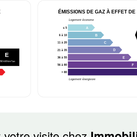
E
ÉMISSIONS DE GAZ À EFFET DE
Logement économe
A
≤ 5
B
6 à 10
C
11 à 20
D
21 à 35
E
E
36 à 55
290 kWh/m²/an
F
56 à 80
> 80
Logement énergivore
 votre visite chez
Immobili