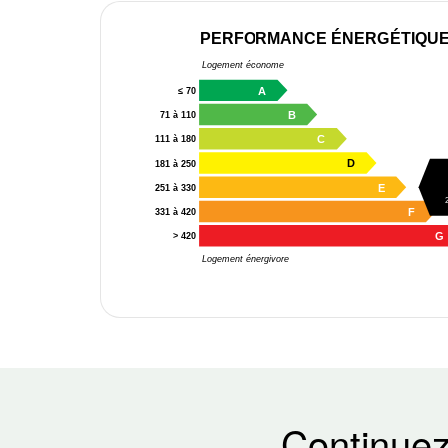
PERFORMANCE ÉNERGÉTIQU
Logement économe
A
≤ 70
B
71 à 110
C
111 à 180
D
181 à 250
E
251 à 330
F
331 à 420
G
> 420
Logement énergivore
Continuez