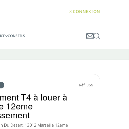
CONNEXION
NCE
CONSEILS
Réf. 369
ment T4 à louer à
le 12eme
ssement
an Du Desert, 13012 Marseille 12eme