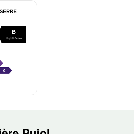
 SERRE
B
9 kg CO₂/m²/an
G
ère Pujol