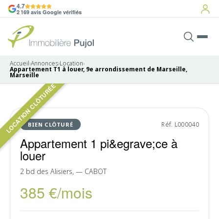
4.7
2 169 avis Google vérifiés
Accueil
›
Annonces
›
Location
›
Appartement T1 à louer, 9e arrondissement de Marseille,
Marseille
LOCATION CLÔTURÉE
Pas de photo disponible
LOUÉ
Réf. L000040
BIEN CLÔTURÉ
Appartement 1 pi&egrave;ce à
louer
2 bd des Alisiers, — CABOT
385 €/mois