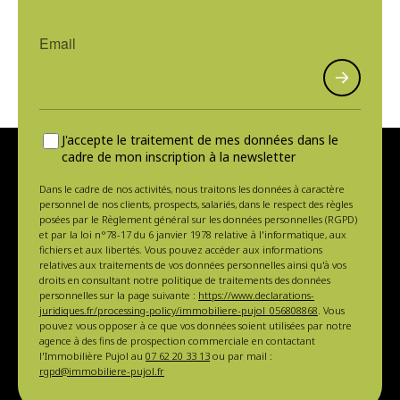
J'accepte le traitement de mes données dans le
cadre de mon inscription à la newsletter
Dans le cadre de nos activités, nous traitons les données à caractère
personnel de nos clients, prospects, salariés, dans le respect des règles
posées par le Règlement général sur les données personnelles (RGPD)
et par la loi n°78-17 du 6 janvier 1978 relative à l'informatique, aux
fichiers et aux libertés. Vous pouvez accéder aux informations
relatives aux traitements de vos données personnelles ainsi qu'à vos
droits en consultant notre politique de traitements des données
personnelles sur la page suivante :
https://www.declarations-
juridiques.fr/processing-policy/immobiliere-pujol_056808868
. Vous
pouvez vous opposer à ce que vos données soient utilisées par notre
agence à des fins de prospection commerciale en contactant
l'Immobilière Pujol au
07 62 20 33 13
ou par mail :
rgpd@immobiliere-pujol.fr