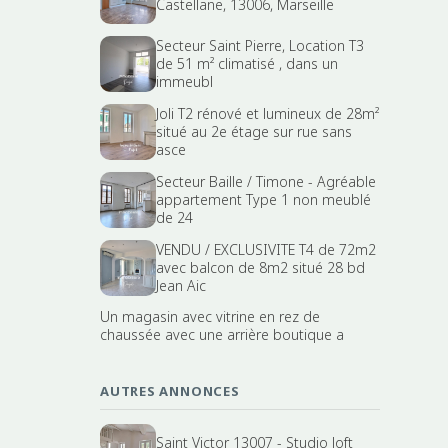
Castellane, 13006, Marseille
Secteur Saint Pierre, Location T3
de 51 m² climatisé , dans un
immeubl
Joli T2 rénové et lumineux de 28m²
situé au 2e étage sur rue sans
asce
Secteur Baille / Timone - Agréable
appartement Type 1 non meublé
de 24
VENDU / EXCLUSIVITE T4 de 72m2
avec balcon de 8m2 situé 28 bd
Jean Aic
Un magasin avec vitrine en rez de
chaussée avec une arrière boutique a
AUTRES ANNONCES
Saint Victor 13007 - Studio loft