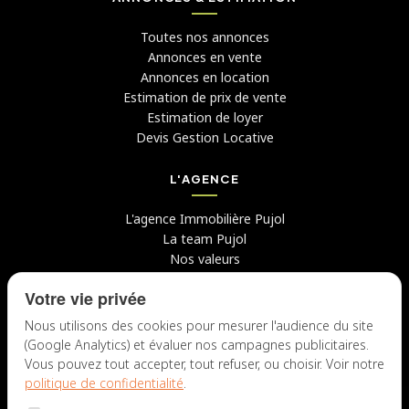
Toutes nos annonces
Annonces en vente
Annonces en location
Estimation de prix de vente
Estimation de loyer
Devis Gestion Locative
L'AGENCE
L'agence Immobilière Pujol
La team Pujol
Nos valeurs
Avis clients
Votre vie privée
Conseils
Candidater chez nous
Nous utilisons des cookies pour mesurer l'audience du site
(Google Analytics) et évaluer nos campagnes publicitaires.
NOUS CONTACTER
Vous pouvez tout accepter, tout refuser, ou choisir. Voir notre
politique de confidentialité
.
7 rue du Docteur Fiolle, 13006 Marseille