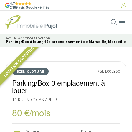
4.7
2 169 avis Google vérifiés
Accueil
›
Annonces
›
Location
›
Parking/Box à louer, 13e arrondissement de Marseille, Marseille
LOCATION CLÔTURÉE
Pas de photo disponible
LOUÉ
Réf. L000360
BIEN CLÔTURÉ
Parking/Box 0 emplacement à
louer
11 RUE NICOLAS APPERT,
80 €/mois
Surface
Pièce