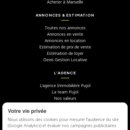
Acheter à Marseille
ANNONCES & ESTIMATION
Toutes nos annonces
Annonces en vente
Annonces en location
Estimation de prix de vente
Estimation de loyer
Devis Gestion Locative
L'AGENCE
L'agence Immobilière Pujol
La team Pujol
Nos valeurs
Avis clients
Votre vie privée
Conseils
Candidater chez nous
Nous utilisons des cookies pour mesurer l'audience du site
(Google Analytics) et évaluer nos campagnes publicitaires.