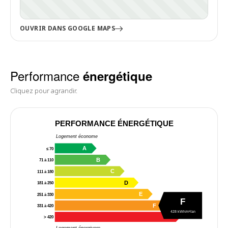
OUVRIR DANS GOOGLE MAPS
Performance
énergétique
Cliquez pour agrandir.
PERFORMANCE ÉNERGÉTIQUE
Logement économe
A
≤ 70
B
71 à 110
C
111 à 180
D
181 à 250
E
251 à 330
F
F
331 à 420
428 kWh/m²/an
G
> 420
Logement énergivore