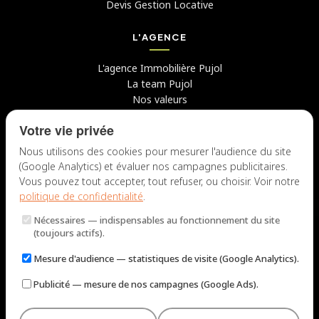
Devis Gestion Locative
L'AGENCE
L'agence Immobilière Pujol
La team Pujol
Nos valeurs
Avis clients
Votre vie privée
Conseils
Candidater chez nous
Nous utilisons des cookies pour mesurer l'audience du site
(Google Analytics) et évaluer nos campagnes publicitaires.
NOUS CONTACTER
Vous pouvez tout accepter, tout refuser, ou choisir. Voir notre
politique de confidentialité
.
7 rue du Docteur Fiolle, 13006 Marseille
Nécessaires
— indispensables au fonctionnement du site
Lun – Jeu : 9h – 12h / 14h – 18h
(toujours actifs).
Ven : 9h – 12h / 14h – 17h
Mesure d'audience
— statistiques de visite (Google Analytics).
NOUS ÉCRIRE
Publicité
— mesure de nos campagnes (Google Ads).