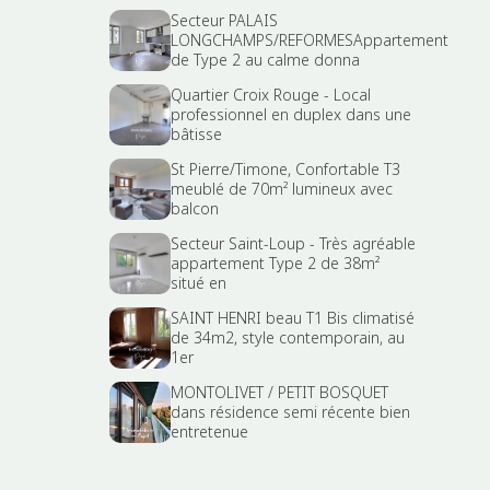
Secteur PALAIS
LONGCHAMPS/REFORMESAppartement
de Type 2 au calme donna
Quartier Croix Rouge - Local
professionnel en duplex dans une
bâtisse
St Pierre/Timone, Confortable T3
meublé de 70m² lumineux avec
balcon
Secteur Saint-Loup - Très agréable
appartement Type 2 de 38m²
situé en
SAINT HENRI beau T1 Bis climatisé
de 34m2, style contemporain, au
1er
MONTOLIVET / PETIT BOSQUET
dans résidence semi récente bien
entretenue