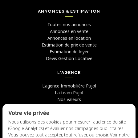
ANNONCES & ESTIMATION
Toutes nos annonces
Annonces en vente
Annonces en location
Estimation de prix de vente
Estimation de loyer
Devis Gestion Locative
L'AGENCE
L'agence Immobilière Pujol
La team Pujol
Nos valeurs
Avis clients
Votre vie privée
Conseils
Candidater chez nous
Nous utilisons des cookies pour mesurer l'audience du site
(Google Analytics) et évaluer nos campagnes publicitaires.
NOUS CONTACTER
Vous pouvez tout accepter, tout refuser, ou choisir. Voir notre