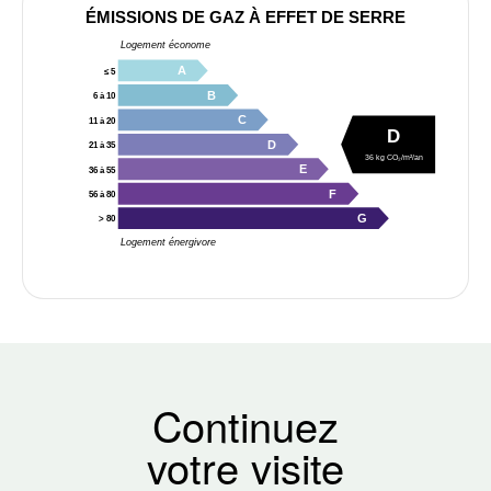
ÉMISSIONS DE GAZ À EFFET DE SERRE
Logement économe
A
≤ 5
B
6 à 10
C
11 à 20
D
D
21 à 35
36 kg CO₂/m²/an
E
36 à 55
F
56 à 80
G
> 80
Logement énergivore
Continuez
votre visite