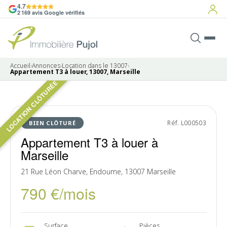
4.7
2 169 avis Google vérifiés
Accueil
›
Annonces
›
Location dans le 13007
›
Appartement T3 à louer, 13007, Marseille
LOCATION CLÔTURÉE
10 photos
LOUÉ
Réf. L000503
BIEN CLÔTURÉ
Appartement T3 à louer à
Marseille
21 Rue Léon Charve, Endoume, 13007 Marseille
790 €/mois
Surface
Pièces