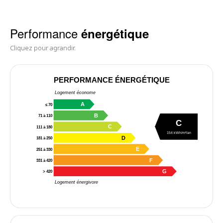
Performance
énergétique
Cliquez pour agrandir.
PERFORMANCE ÉNERGÉTIQUE
Logement économe
A
≤ 70
B
71 à 110
C
C
111 à 180
154 kWh/m²/an
D
181 à 250
E
251 à 330
F
331 à 420
G
> 420
Logement énergivore