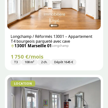
Longchamp / Réformés 13001 – Appartement
T4 bourgeois parqueté avec cave
13001 Marseille 01
Longchamp
1 750 €/mois
T3
108 m²
2 ch.
Dépôt 1645 €
LOCATION