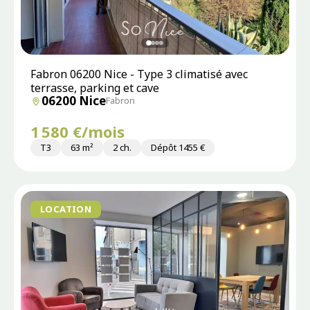
Fabron 06200 Nice - Type 3 climatisé avec
terrasse, parking et cave
06200 Nice
Fabron
1 580 €/mois
T3
63 m²
2 ch.
Dépôt 1455 €
LOCATION