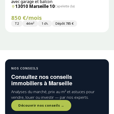
avec garage et balcon
13010 Marseille 10
Capelette (la)
850 €/mois
T2
44 m²
1 ch.
Dépôt 785 €
NOS CONSEILS
Consultez nos conseils
immobiliers à Marseille
Analyses du marché, prix au m² et astuces pour
vendre, louer ou investir — par nos experts.
Découvrir nos conseils →