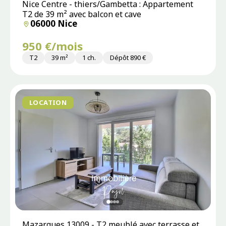
Nice Centre - thiers/Gambetta : Appartement
T2 de 39 m² avec balcon et cave
06000 Nice
950 €/mois
T2
39 m²
1 ch.
Dépôt 890 €
LOCATION
Mazargues 13009 - T2 meublé avec terrasse et