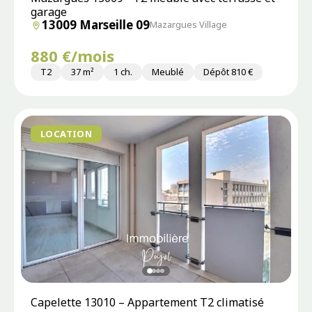
garage
13009 Marseille 09
Mazargues Village
880 €/mois
T2
37 m²
1 ch.
Meublé
Dépôt 810 €
LOCATION
Capelette 13010 – Appartement T2 climatisé