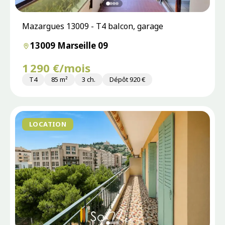
Mazargues 13009 - T4 balcon, garage
13009 Marseille 09
1 290 €/mois
T4
85 m²
3 ch.
Dépôt 920 €
LOCATION