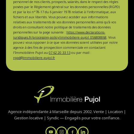
personnel de nos clients, prospects, salariés, dans le respect des règles
posées par le Règlement général sur les données personnelles (RGPD)
et par la loi n°78-17 du 6 janvier 1978 relative à l'informatique, aux
fichiers et aux libertés. Vous pouvez accéder aux informations
relatives aux traitements de vos données personnelles ainsi qu'à vos
droits en consultant notre politique de traitements des données
personnelles sur la page suivante :
https://www.declarations-
juridiques.fr/processing-policy/immobiliere-pujol_056808868
. Vous
pouvez vous opposer à ce que vos données soient utilisées par notre
agence à des fins de prospection commerciale en contactant
l'Immobilière Pujol au
07 62 20 33 13
ou par mail :
rgpd@immobiliere-pujol.fr
Agence indépendante à Marseille depuis 2002. Vente | Location |
Gestion locative | Syndic — Engagés pour votre confiance.