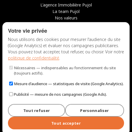
L'agence Immobilière Pujol
La team Pujol
Nos valeurs
Avis clients
Votre vie privée
Conseils
Candidater chez nous
Nous utilisons des cookies pour mesurer l'audience du site
(Google Analytics) et évaluer nos campagnes publicitaires.
NOUS CONTACTER
Vous pouvez tout accepter, tout refuser, ou choisir. Voir notre
politique de confidentialité
.
7 rue du Docteur Fiolle, 13006 Marseille
Nécessaires
— indispensables au fonctionnement du site
Lun – Jeu : 9h – 12h / 14h – 18h
(toujours actifs).
Ven : 9h – 12h / 14h – 17h
Mesure d'audience
— statistiques de visite (Google Analytics).
NOUS ÉCRIRE
Publicité
— mesure de nos campagnes (Google Ads).
Tout refuser
Personnaliser
© 2026 Immobilière Pujol — Marseille. Tous droits réservés.
Mentions légales et tarifs
Politique de confidentialité
Plan du site
Tout accepter
Gérer les cookies
Conçu par
Perel Web Studio