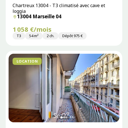
Chartreux 13004 - T3 climatisé avec cave et
loggia
13004 Marseille 04
1 058 €/mois
T3
54 m²
2 ch.
Dépôt 975 €
LOCATION