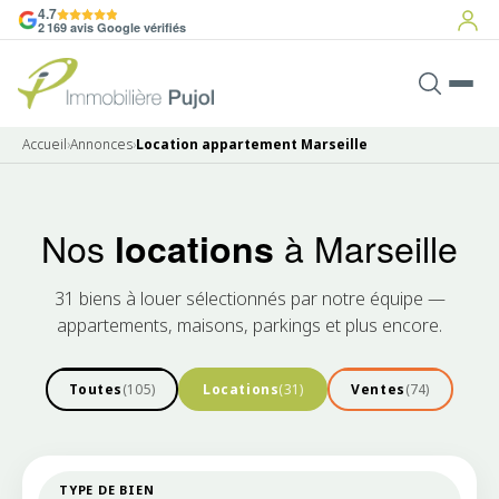
4.7
2 169 avis Google vérifiés
Accueil
›
Annonces
›
Location appartement Marseille
Nos
à Marseille
locations
31 biens à louer sélectionnés par notre équipe —
appartements, maisons, parkings et plus encore.
Toutes
(105)
Locations
(31)
Ventes
(74)
TYPE DE BIEN