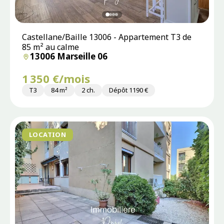
Castellane/Baille 13006 - Appartement T3 de
85 m² au calme
13006 Marseille 06
1 350 €/mois
T3
84 m²
2 ch.
Dépôt 1190 €
LOCATION