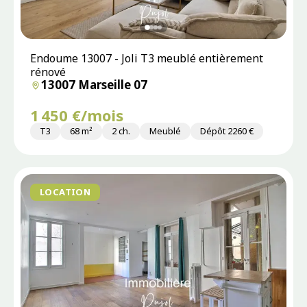
Endoume 13007 - Joli T3 meublé entièrement
rénové
13007 Marseille 07
1 450 €/mois
T3
68 m²
2 ch.
Meublé
Dépôt 2260 €
LOCATION