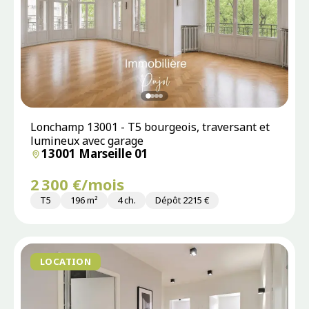
Lonchamp 13001 - T5 bourgeois, traversant et
lumineux avec garage
13001 Marseille 01
2 300 €/mois
T5
196 m²
4 ch.
Dépôt 2215 €
LOCATION