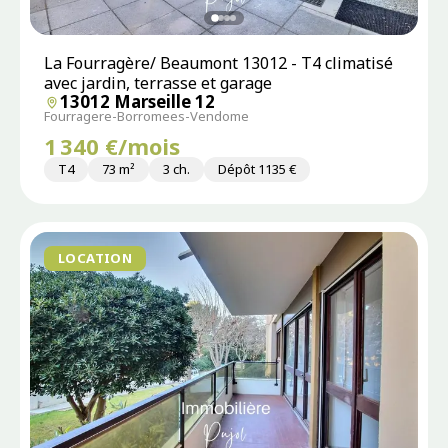
La Fourragère/ Beaumont 13012 - T4 climatisé
avec jardin, terrasse et garage
13012 Marseille 12
Fourragere-Borromees-Vendome
1 340 €/mois
T4
73 m²
3 ch.
Dépôt 1135 €
LOCATION