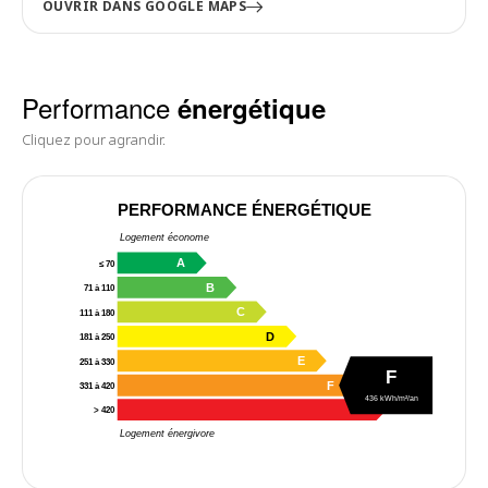
OUVRIR DANS GOOGLE MAPS
Performance
énergétique
Cliquez pour agrandir.
PERFORMANCE ÉNERGÉTIQUE
Logement économe
A
≤ 70
B
71 à 110
C
111 à 180
D
181 à 250
E
251 à 330
F
F
331 à 420
436 kWh/m²/an
G
> 420
Logement énergivore