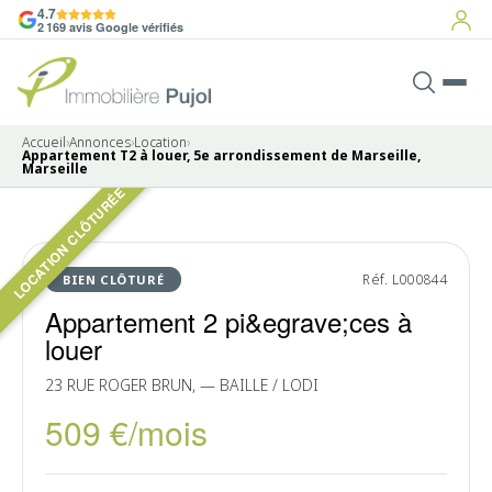
4.7
2 169 avis Google vérifiés
Accueil
›
Annonces
›
Location
›
Appartement T2 à louer, 5e arrondissement de Marseille,
Marseille
LOCATION CLÔTURÉE
Pas de photo disponible
LOUÉ
Réf. L000844
BIEN CLÔTURÉ
Appartement 2 pi&egrave;ces à
louer
23 RUE ROGER BRUN, — BAILLE / LODI
509 €/mois