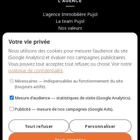
L'AGENCE
L'agence Immobilière Pujol
La team Pujol
Nos valeurs
Avis clients
Votre vie privée
Conseils
Candidater chez nous
Nous utilisons des cookies pour mesurer l'audience du site
(Google Analytics) et évaluer nos campagnes publicitaires.
NOUS CONTACTER
Vous pouvez tout accepter, tout refuser, ou choisir. Voir notre
politique de confidentialité
.
7 rue du Docteur Fiolle, 13006 Marseille
Nécessaires
— indispensables au fonctionnement du site
Lun – Jeu : 9h – 12h / 14h – 18h
(toujours actifs).
Ven : 9h – 12h / 14h – 17h
Mesure d'audience
— statistiques de visite (Google Analytics).
NOUS ÉCRIRE
Publicité
— mesure de nos campagnes (Google Ads).
Tout refuser
Personnaliser
© 2026 Immobilière Pujol — Marseille. Tous droits réservés.
Mentions légales et tarifs
Politique de confidentialité
Plan du site
Tout accepter
Gérer les cookies