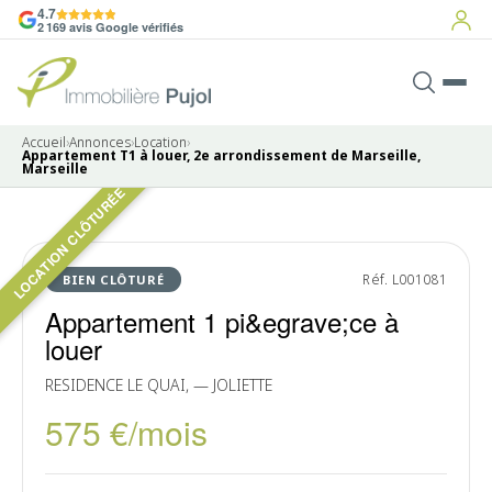
4.7
2 169 avis Google vérifiés
Accueil
›
Annonces
›
Location
›
Appartement T1 à louer, 2e arrondissement de Marseille,
Marseille
LOCATION CLÔTURÉE
Pas de photo disponible
LOUÉ
Réf. L001081
BIEN CLÔTURÉ
Appartement 1 pi&egrave;ce à
louer
RESIDENCE LE QUAI, — JOLIETTE
575 €/mois