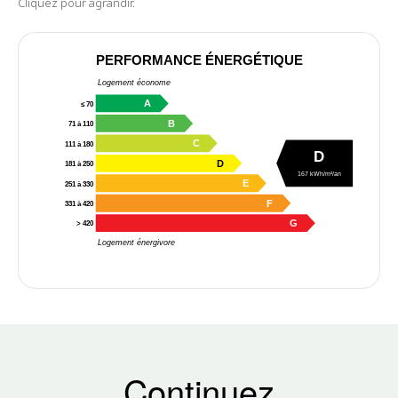
Cliquez pour agrandir.
PERFORMANCE ÉNERGÉTIQUE
Logement économe
A
≤ 70
B
71 à 110
C
111 à 180
D
D
181 à 250
167 kWh/m²/an
E
251 à 330
F
331 à 420
G
> 420
Logement énergivore
Continuez