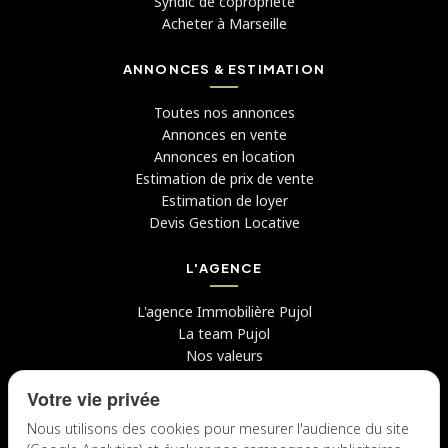
Syndic de copropriété
Acheter à Marseille
ANNONCES & ESTIMATION
Toutes nos annonces
Annonces en vente
Annonces en location
Estimation de prix de vente
Estimation de loyer
Devis Gestion Locative
L'AGENCE
L'agence Immobilière Pujol
La team Pujol
Nos valeurs
Avis clients
Votre vie privée
Conseils
Candidater chez nous
Nous utilisons des cookies pour mesurer l'audience du site