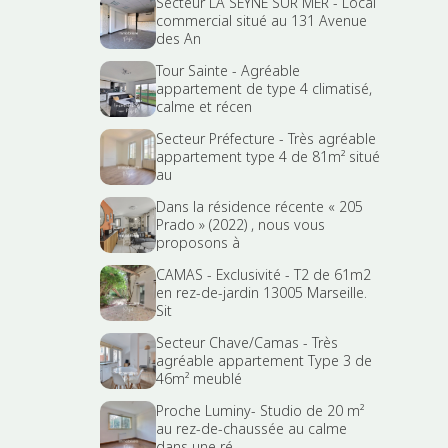
Secteur LA SEYNE SUR MER - Local
commercial situé au 131 Avenue
des An
Tour Sainte - Agréable
appartement de type 4 climatisé,
calme et récen
Secteur Préfecture - Très agréable
appartement type 4 de 81m² situé
au
Dans la résidence récente « 205
Prado » (2022) , nous vous
proposons à
CAMAS - Exclusivité - T2 de 61m2
en rez-de-jardin 13005 Marseille.
Sit
Secteur Chave/Camas - Très
agréable appartement Type 3 de
46m² meublé
Proche Luminy- Studio de 20 m²
au rez-de-chaussée au calme
dans une ré